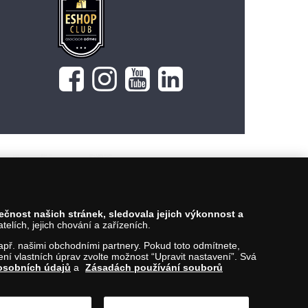
pečnost našich stránek, sledovala jejich výkonnost a
lích, jejich chování a zařízeních.
 např. našimi obchodními partnery. Pokud toto odmítnete,
í vlastních úprav zvolte možnost “Upravit nastavení”. Svá
osobních údajů
a
Zásadách používání souborů