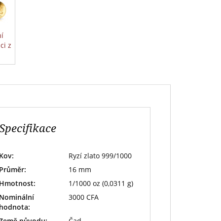
í
ci z
Specifikace
Kov:
Ryzí zlato 999/1000
Průměr:
16 mm
Hmotnost:
1/1000 oz (0,0311 g)
Nominální
3000 CFA
hodnota:
Země původu:
Čad