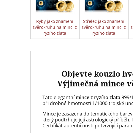
Ryby jako znamení
Střelec jako znamení
zvěrokruhu na minci z
zvěrokruhu na minci z
z
ryzího zlata
ryzího zlata
Objevte kouzlo hv
Výjimečná mince v
Tato elegantní
mince z ryzího zlata
999/1
při drobné hmotnosti 1/1000 trojské un
Mince je zasazena do tematického bare
který podtrhuje její astrologický příběh.
Certifikát autentičnosti potvrzující para