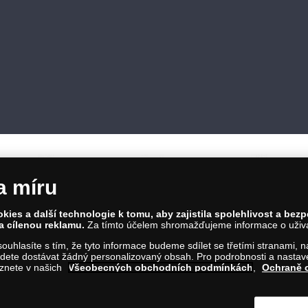
a míru
ies a další technologie k tomu, aby zajistila spolehlivost a bez
a cílenou reklamu.
Za tímto účelem shromažďujeme informace o uživate
86 00 Praha 8; Tel.: 810 100 500
a souhlasíte s tím, že tyto informace budeme sdílet se třetími stranami,
Č: 28507622; DIČ: CZ28507622
ete dostávat žádný personalizovaný obsah. Pro podrobnosti a nastaven
íl C, vložka 146644
eznete v našich
Všeobecných obchodních podmínkách
,
Ochraně 
m na tento odkaz
.