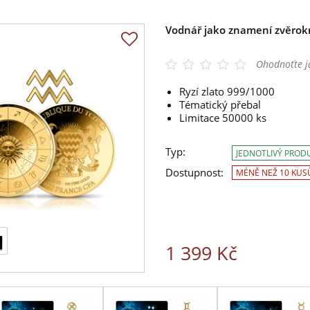
Vodnář jako znamení zvěrokr
Ohodnoťte j
Ryzí zlato 999/1000
Tématický přebal
Limitace 50000 ks
Typ:
JEDNOTLIVÝ PROD
Dostupnost:
MÉNĚ NEŽ 10 KUS
1 399 Kč