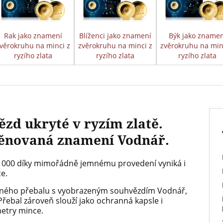
Rak jako znamení
Blíženci jako znamení
Býk jako znamen
věrokruhu na minci z
zvěrokruhu na minci z
zvěrokruhu na min
ryzího zlata
ryzího zlata
ryzího zlata
ězd ukryté v ryzím zlatě.
ěnovaná znamení Vodnář.
000 díky mimořádně jemnému provedení vyniká i
ce.
vného přebalu s vyobrazeným souhvězdím Vodnář,
 Přebal zároveň slouží jako ochranná kapsle i
metry mince.