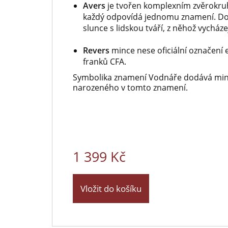
Avers
je tvořen komplexním zvěrokru
každý odpovídá jednomu znamení. Dom
slunce s lidskou tváří, z něhož vycház
Revers
mince nese oficiální označení
franků CFA.
Symbolika znamení Vodnáře dodává min
narozeného v tomto znamení.
1 399 Kč
Vložit do košíku