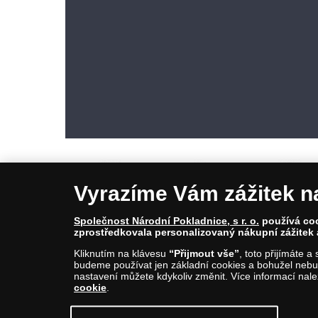
Vyrazíme Vám zážitek n
Společnost Národní Pokladnice, s r. o.
používá cook
zprostředkovala personalizovaný nákupní zážitek 
© Copyright 2026 - Národní Pokladnice, s. r. o.; Karolinská 661/4, 1
Kliknutím na klávesu
“Přijmout vše”
, toto přijímáte 
E-mail: info@narodnipokladnice.cz, www.narodnipokladnice.cz; I
budeme používat jen základní cookies a bohužel nebud
Společnost zapsána v OR vedeném Městským soudem v Praze, odd
nastavení můžete kdykoliv změnit. Více informací nal
cookie
.
Upravit nastavení souborů cookie můžete
kliknutí