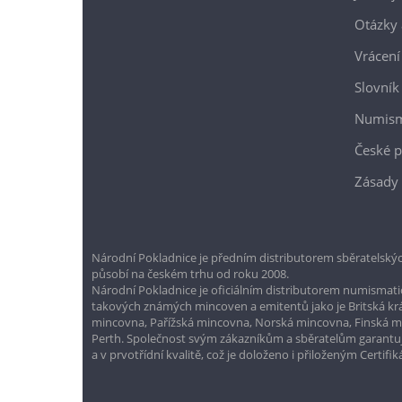
Otázky 
Vrácení
Slovník
Numism
České p
Zásady 
Národní Pokladnice je předním distributorem sběratelskýc
působí na českém trhu od roku 2008.
Národní Pokladnice je oficiálním distributorem numismatic
takových známých mincoven a emitentů jako je Britská k
mincovna, Pařížská mincovna, Norská mincovna, Finská 
Perth. Společnost svým zákazníkům a sběratelům garantuje
a v prvotřídní kvalitě, což je doloženo i přiloženým Certifi