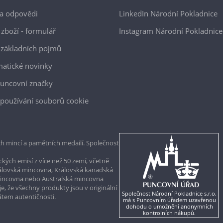
a odpovědi
LinkedIn Národní Pokladnice
 zboží - formulář
Instagram Národní Pokladnice
 základních pojmů
atické novinky
uncovní značky
používání souborů cookie
h mincí a pamětních medailí. Společnost
kých emisí z více než 50 zemí, včetně
rálovská mincovna, Královská kanadská
mincovna nebo Australská mincovna
, že všechny produkty jsou v originální
Společnost Národní Pokladnice s.r.o.
kátem autentičnosti.
má s Puncovním úřadem uzavřenou
dohodu o umožnění anonymních
kontrolních nákupů.