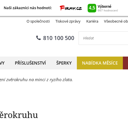
Naši zákazníci nás hodnotí:
Naši zákazníci nás hodnotí:
odnář jako znamení zvěrokru
O společnosti
Tiskové zprávy
Kariéra
Všeobecné ob
810 100 500
VY
PŘÍSLUŠENSTVÍ
ŠPERKY
NABÍDKA MĚSÍCE
ní zvěrokruhu na minci z ryzího zlata.
věrokruhu