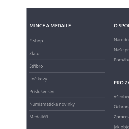
MINCE A MEDAILE
O SPO
Národní
E-shop
Naše pr
Zlato
Pomáh
Stříbro
Jiné kovy
PRO Z
Příslušenství
Všeobe
Numismatické novinky
Ochran
Medailéři
Zpracov
Jak obj