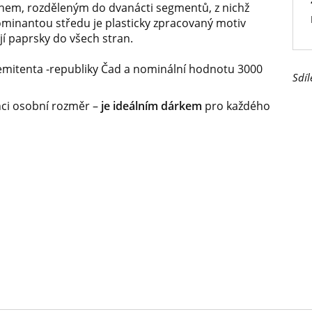
hem, rozděleným do dvanácti segmentů, z nichž
inantou středu je plasticky zpracovaný motiv
ejí paprsky do všech stran.
 emitenta -republiky Čad a nominální hodnotu 3000
Sdíl
ci osobní rozměr –
je ideálním dárkem
pro každého