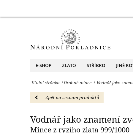
z
Vodnář
V
ryzího
jako
zlata.
znamení
-
zvěrokruhu
Drobné
na
mince
minci
E-SHOP
ZLATO
STŘÍBRO
JINÉ KO
-
z
Národní
Titulní stránka
Drobné mince
Vodnář jako zname
/
/
ryzího
Pokladnice
zlata.
Zpět na seznam produktů
-
-
přední
Drobné
Vodnář jako znamení z
evropský
mince
Mince z ryzího zlata 999/1000
prodejce