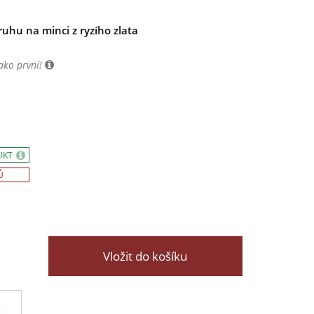
uhu na minci z ryzího zlata
ako první!
UKT
Ů
Vložit do košíku