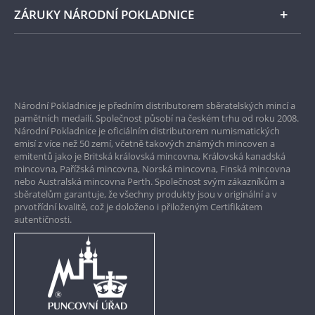
ZÁRUKY NÁRODNÍ POKLADNICE
Bezpečné nákupy
Prvotřídní servis
Národní Pokladnice je předním distributorem sběratelských mincí a
Garance nejvyšší kvality
pamětních medailí. Společnost působí na českém trhu od roku 2008.
Národní Pokladnice je oficiálním distributorem numismatických
Pouze originální produkty
emisí z více než 50 zemí, včetně takových známých mincoven a
emitentů jako je Britská královská mincovna, Královská kanadská
mincovna, Pařížská mincovna, Norská mincovna, Finská mincovna
nebo Australská mincovna Perth. Společnost svým zákazníkům a
sběratelům garantuje, že všechny produkty jsou v originální a v
prvotřídní kvalitě, což je doloženo i přiloženým Certifikátem
autentičnosti.