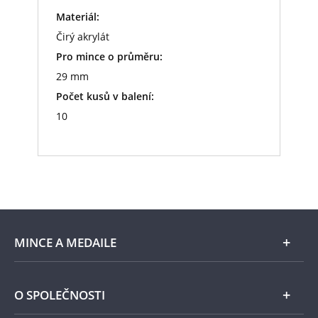
Materiál:
Čirý akrylát
Pro mince o průměru:
29 mm
Počet kusů v balení:
10
MINCE A MEDAILE
E-shop
O SPOLEČNOSTI