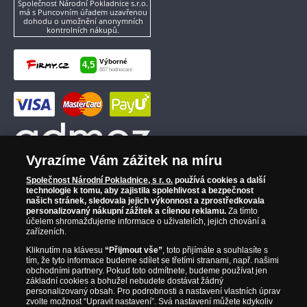
Společnost Národní Pokladnice s.r.o.
má s Puncovním úřadem uzavřenou
dohodu o umožnění anonymních
kontrolních nákupů.
Vyrazíme Vám zážitek na míru
Společnost Národní Pokladnice, s r. o.
používá cookies a další
technologie k tomu, aby zajistila spolehlivost a bezpečnost
našich stránek, sledovala jejich výkonnost a zprostředkovala
personalizovaný nákupní zážitek a cílenou reklamu.
Za tímto
účelem shromažďujeme informace o uživatelích, jejich chování a
zařízeních.
Kliknutím na klávesu
“Přijmout vše”
, toto přijímáte a souhlasíte s
tím, že tyto informace budeme sdílet se třetími stranami, např. našimi
obchodními partnery. Pokud toto odmítnete, budeme používat jen
základní cookies a bohužel nebudete dostávat žádný
personalizovaný obsah. Pro podrobnosti a nastavení vlastních úprav
zvolte možnost “Upravit nastavení”. Svá nastavení můžete kdykoliv