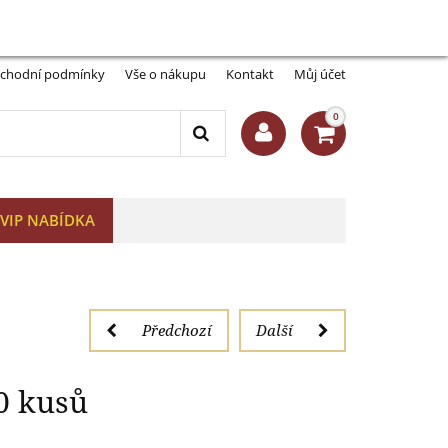
Můj účet:
Přihlásit se
-A
A+
 30 mm, 10 kusů
chodní podmínky
Vše o nákupu
Kontakt
Můj účet
0
VIP NABÍDKA
Předchozí
Další
0 kusů