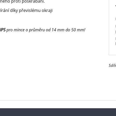
lného proti poškrábání.
írání díky převislému okraji
IPS
pro mince o průměru od 14 mm do 50 mm!
Sdíl