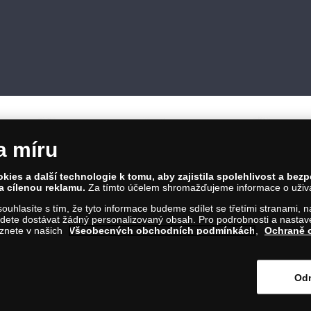
a míru
ies a další technologie k tomu, aby zajistila spolehlivost a bez
a cílenou reklamu.
Za tímto účelem shromažďujeme informace o uživate
86 00 Praha 8; Tel.: 810 100 500
a souhlasíte s tím, že tyto informace budeme sdílet se třetími stranami,
Č: 28507622; DIČ: CZ28507622
ete dostávat žádný personalizovaný obsah. Pro podrobnosti a nastaven
íl C, vložka 146644
eznete v našich
Všeobecných obchodních podmínkách
,
Ochraně 
m na tento odkaz
.
Odm