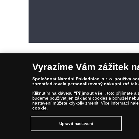
Vyrazíme Vám zážitek n
Společnost Národní Pokladnice, s r. o.
používá cook
zprostředkovala personalizovaný nákupní zážitek 
© Copyright 2026 - Národní Pokladnice, s. r. o.; Karolinská 661/4, 1
Kliknutím na klávesu
“Přijmout vše”
, toto přijímáte 
E-mail: info@narodnipokladnice.cz, www.narodnipokladnice.cz; I
budeme používat jen základní cookies a bohužel nebud
Společnost zapsána v OR vedeném Městským soudem v Praze, odd
nastavení můžete kdykoliv změnit. Více informací nal
cookie
.
Upravit nastavení souborů cookie můžete
kliknutí
Upravit nastavení