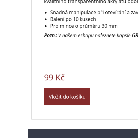
kvalitního transparentního akrylátu odo
Snadná manipulace při otevírání a zav
Balení po 10 kusech
Pro mince o průměru 30 mm
Pozn.:
V našem eshopu naleznete kapsle
GR
99 Kč
Vložit do košíku