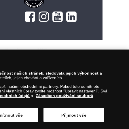
Vložit do košíku
pečnost našich stránek, sledovala jejich výkonnost a
lích, jejich chování a zařízeních.
 např. našimi obchodními partnery. Pokud toto odmítnete,
í vlastních úprav zvolte možnost “Upravit nastavení”. Svá
osobních údajů
a
Zásadách používání souborů
ítnout vše
Přijmout vše