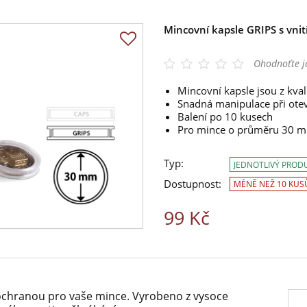
Mincovní kapsle GRIPS s vn
Ohodnoťte j
Mincovní kapsle jsou z kval
Snadná manipulace při oteví
Balení po 10 kusech
Pro mince o průměru 30 
Typ:
JEDNOTLIVÝ PROD
Dostupnost:
MÉNĚ NEŽ 10 KUS
99 Kč
í ochranou pro vaše mince. Vyrobeno z vysoce