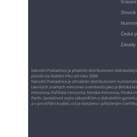
Vrácení
Slovník
Numism
České p
Zásady 
Národní Pokladnice je předním distributorem sběratelskýc
působí na českém trhu od roku 2008.
Národní Pokladnice je oficiálním distributorem numismatic
takových známých mincoven a emitentů jako je Britská k
mincovna, Pařížská mincovna, Norská mincovna, Finská 
Perth. Společnost svým zákazníkům a sběratelům garantuje
a v prvotřídní kvalitě, což je doloženo i přiloženým Certifi