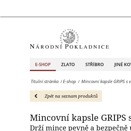
30
Mincovní
Mincovní kapsl
mm,
kapsle
10
GRIPS
kusů
s
-
vnitřním
E-
průměrem
E-SHOP
ZLATO
STŘÍBRO
JINÉ KO
shop
30
-
Titulní stránka
E-shop
Mincovní kapsle GRIPS s
/
/
mm,
Národní
10
Zpět na seznam produktů
Pokladnice
kusů
-
-
Mincovní kapsle GRIPS
přední
E-
Drží mince pevně a bezpečně
evropský