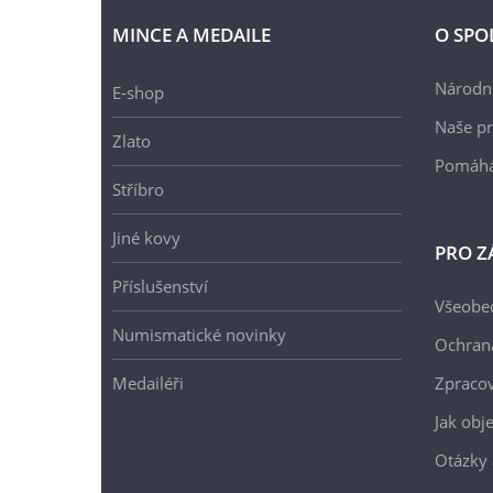
MINCE A MEDAILE
O SPO
Národní
E-shop
Naše pr
Zlato
Pomáh
Stříbro
Jiné kovy
PRO Z
Příslušenství
Všeobe
Numismatické novinky
Ochran
Medailéři
Zpracov
Jak obj
Otázky 