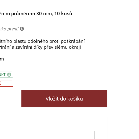
itřním průměrem 30 mm, 10 kusů
ako první!
itního plastu odolného proti poškrábání
rání a zavírání díky převislému okraji
mm
UKT
Ů
Vložit do košíku