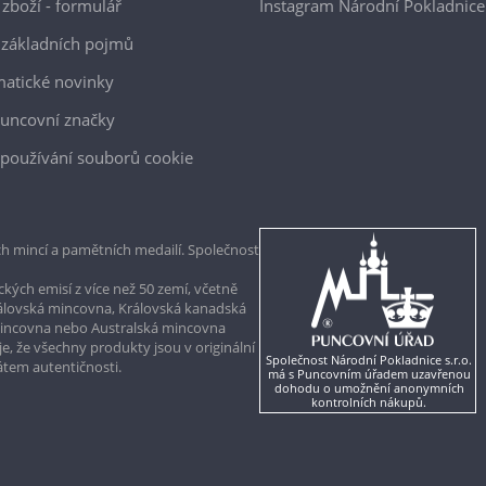
 zboží - formulář
Instagram Národní Pokladnice
 základních pojmů
atické novinky
uncovní značky
používání souborů cookie
h mincí a pamětních medailí. Společnost
kých emisí z více než 50 zemí, včetně
rálovská mincovna, Královská kanadská
mincovna nebo Australská mincovna
, že všechny produkty jsou v originální
Společnost Národní Pokladnice s.r.o.
kátem autentičnosti.
má s Puncovním úřadem uzavřenou
dohodu o umožnění anonymních
kontrolních nákupů.