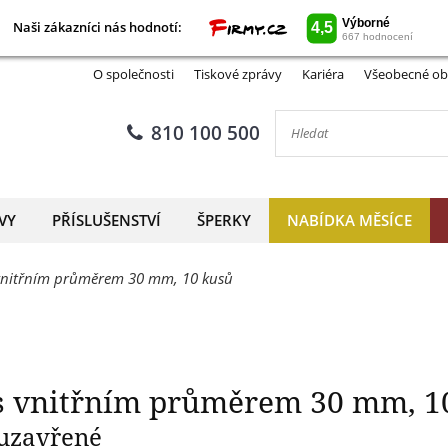
Naši zákazníci nás hodnotí:
Naši zákazníci nás hodnotí:
e GRIPS s vnitřním průměrem
O společnosti
Tiskové zprávy
Kariéra
Všeobecné ob
810 100 500
VY
PŘÍSLUŠENSTVÍ
ŠPERKY
NABÍDKA MĚSÍCE
 vnitřním průměrem 30 mm, 10 kusů
 s vnitřním průměrem 30 mm, 1
 uzavřené