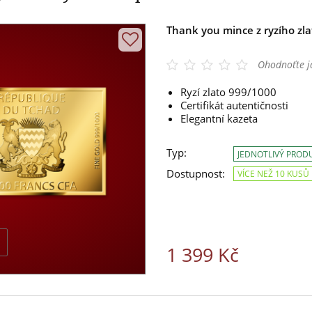
Thank you mince z ryzího zl
Ohodnoťte j
Ryzí zlato 999/1000
Certifikát autentičnosti
Elegantní kazeta
Typ:
JEDNOTLIVÝ PROD
Dostupnost:
VÍCE NEŽ 10 KUSŮ
1 399 Kč