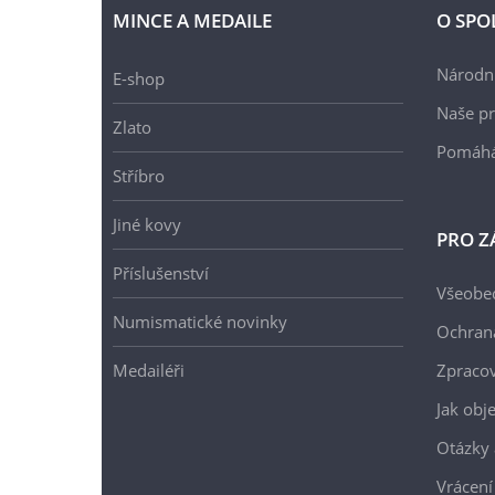
MINCE A MEDAILE
O SPO
Národní
E-shop
Naše pr
Zlato
Pomáh
Stříbro
Jiné kovy
PRO Z
Příslušenství
Všeobe
Numismatické novinky
Ochran
Medailéři
Zpracov
Jak obj
Otázky 
Vrácení