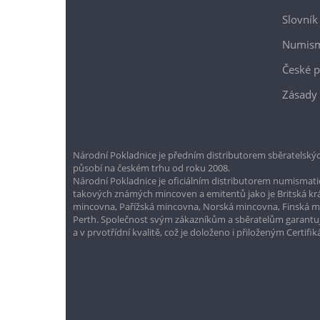
Slovník
Numism
České p
Zásady 
Národní Pokladnice je předním distributorem sběratelskýc
působí na českém trhu od roku 2008.
Národní Pokladnice je oficiálním distributorem numismatic
takových známých mincoven a emitentů jako je Britská k
mincovna, Pařížská mincovna, Norská mincovna, Finská 
Perth. Společnost svým zákazníkům a sběratelům garantuje
a v prvotřídní kvalitě, což je doloženo i přiloženým Certifi