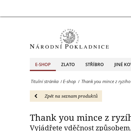
999/1000
Thank
Thank
-
you
E-
mince
shop
z
-
ryzího
Národní
zlata
E-SHOP
ZLATO
STŘÍBRO
JINÉ KO
Pokladnice
999/1000
-
Titulní stránka
E-shop
Thank you mince z ryzího
/
/
-
přední
E-
Zpět na seznam produktů
evropský
shop
prodejce
-
Thank you mince z ryzíh
mincí
Národní
Vyjádřete vděčnost způsobem,
a