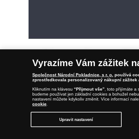
Vyrazíme Vám zážitek n
Společnost Národní Pokladnice, s r. o.
používá cook
zprostředkovala personalizovaný nákupní zážitek 
© Copyright 2026 - Národní Pokladnice, s. r. o.; Karolinská 661/4, 1
Kliknutím na klávesu
“Přijmout vše”
, toto přijímáte 
E-mail: info@narodnipokladnice.cz, www.narodnipokladnice.cz; I
budeme používat jen základní cookies a bohužel nebud
Společnost zapsána v OR vedeném Městským soudem v Praze, odd
nastavení můžete kdykoliv změnit. Více informací nal
cookie
.
Upravit nastavení souborů cookie můžete
kliknutí
Upravit nastavení