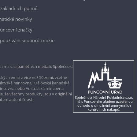
 základních pojmů
atické novinky
uncovní značky
používání souborů cookie
h mincí a pamětních medailí. Společnost
kých emisí z více než 50 zemí, včetně
rálovská mincovna, Královská kanadská
mincovna nebo Australská mincovna
, že všechny produkty jsou v originální
Společnost Národní Pokladnice s.r.o.
kátem autentičnosti.
má s Puncovním úřadem uzavřenou
dohodu o umožnění anonymních
kontrolních nákupů.