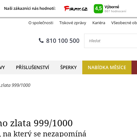
Naši zákazníci nás hodnotí:
Naši zákazníci nás hodnotí:
 you mince z ryzího zlata 99
O společnosti
Tiskové zprávy
Kariéra
Všeobecné ob
810 100 500
VY
PŘÍSLUŠENSTVÍ
ŠPERKY
NABÍDKA MĚSÍCE
 zlata 999/1000
o zlata 999/1000
 na který se nezapomíná