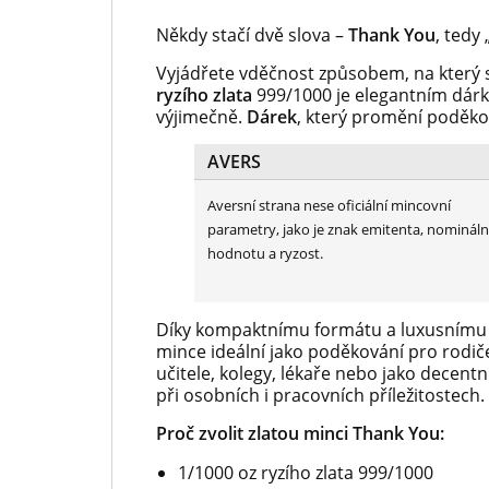
Někdy stačí dvě slova –
Thank You
, tedy 
Vyjádřete vděčnost způsobem, na který
ryzího zlata
999/1000 je elegantním dárk
výjimečně.
Dárek
, který promění poděko
AVERS
Aversní strana nese oficiální mincovní
parametry, jako je znak emitenta, nomináln
hodnotu a ryzost.
Díky kompaktnímu formátu a luxusnímu 
mince ideální jako poděkování pro rodiče
učitele, kolegy, lékaře nebo jako decentn
při osobních i pracovních příležitostech.
Proč zvolit zlatou minci Thank You:
1/1000 oz ryzího zlata 999/1000