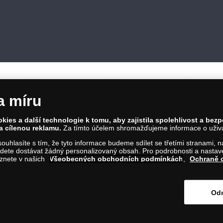
a míru
ies a další technologie k tomu, aby zajistila spolehlivost a bez
a cílenou reklamu.
Za tímto účelem shromažďujeme informace o uživate
86 00 Praha 8; Tel.: 810 100 500
a souhlasíte s tím, že tyto informace budeme sdílet se třetími stranami,
Č: 28507622; DIČ: CZ28507622
ete dostávat žádný personalizovaný obsah. Pro podrobnosti a nastaven
íl C, vložka 146644
eznete v našich
Všeobecných obchodních podmínkách
,
Ochraně 
m na tento odkaz
.
Odm