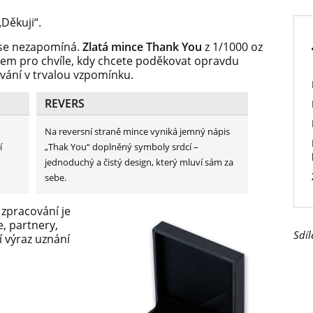
„Děkuji“.
 se nezapomíná.
Zlatá mince Thank You
z 1/1000 oz
em pro chvíle, kdy chcete poděkovat opravdu
vání v trvalou vzpomínku.
REVERS
Na reversní straně mince vyniká jemný nápis
í
„Thak You“ doplněný symboly srdcí –
jednoduchý a čistý design, který mluví sám za
sebe.
zpracování je
, partnery,
Sdíl
í výraz uznání