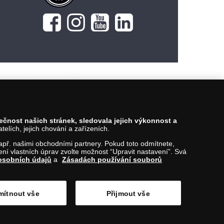
pečnost našich stránek, sledovala jejich výkonnost a
lích, jejich chování a zařízeních.
 např. našimi obchodními partnery. Pokud toto odmítnete,
í vlastních úprav zvolte možnost “Upravit nastavení”. Svá
osobních údajů
a
Zásadách používání souborů
ítnout vše
Přijmout vše