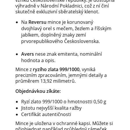
vzniku Československé republiky
.
Je dostupná
výhradně v Národní Pokladnici, což z ní činí
skutečně exkluzivní sběratelský klenot.
Na
Reversu
mince je korunovaný
dvojhlavý orel s mečem, žezlem a říšským
jablkem, doplněný znaky zemí
prvorepublikového Československa.
Avers
nese znak emitenta, nominální
hodnota a opis.
Mince z
ryzího zlata 999/1000
, vyniká
precizním zpracováním, jemnými detaily a
průměrem 13,92 milimetrů.
Objednávkou zíkáte:
Ryzí zlato 999/1000 o hmotnostti 0,50 g
Jistotu nejvyšší kvalita ražby
Certifikát autentičnosti
Mince je uložena v ochranné kapsi. Můžete si
přiobjednat například průhledný rámeček