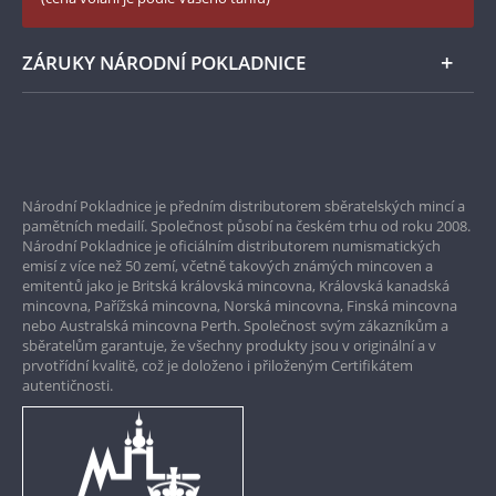
Zásady používání souborů cookie
Instagram Národní Pokladnice
ZÁRUKY NÁRODNÍ POKLADNICE
Bezpečné nákupy
Prvotřídní servis
Národní Pokladnice je předním distributorem sběratelských mincí a
Garance nejvyšší kvality
pamětních medailí. Společnost působí na českém trhu od roku 2008.
Národní Pokladnice je oficiálním distributorem numismatických
Pouze originální produkty
emisí z více než 50 zemí, včetně takových známých mincoven a
emitentů jako je Britská královská mincovna, Královská kanadská
mincovna, Pařížská mincovna, Norská mincovna, Finská mincovna
nebo Australská mincovna Perth. Společnost svým zákazníkům a
sběratelům garantuje, že všechny produkty jsou v originální a v
prvotřídní kvalitě, což je doloženo i přiloženým Certifikátem
autentičnosti.