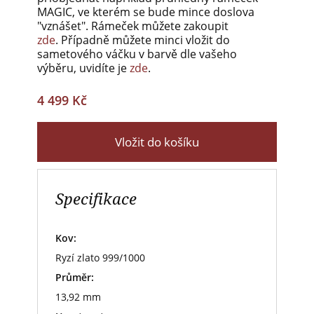
MAGIC, ve kterém se bude mince doslova
"vznášet". Rámeček můžete zakoupit
zde
. Případně můžete minci vložit do
sametového váčku v barvě dle vašeho
výběru, uvidíte je
zde
.
4 499 Kč
Vložit do košíku
Specifikace
Kov:
Ryzí zlato 999/1000
Průměr:
13,92 mm