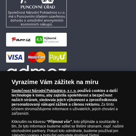
Společnost Národní Pokladnice s.r.o.
má s Puncovním úřadem uzavřenou
dohodu o umožnění anonymních
kontrolních nákupů.
Vyrazíme Vám zážitek na míru
Společnost Národní Pokladnice, s r. o.
používá cookies a další
technologie k tomu, aby zajistila spolehlivost a bezpečnost
našich stránek, sledovala jejich výkonnost a zprostředkovala
personalizovaný nákupní zážitek a cílenou reklamu.
Za tímto
účelem shromažďujeme informace o uživatelích, jejich chování a
zařízeních.
Kliknutím na klávesu
“Přijmout vše”
, toto přijímáte a souhlasíte s
tím, že tyto informace budeme sdílet se třetími stranami, např. našimi
obchodními partnery. Pokud toto odmítnete, budeme používat jen
základní cookies a bohužel nebudete dostávat žádný