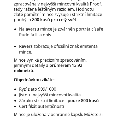
zpracována v nejvyšší mincovní kvalitě Proof,
tedy ražena leštěným razidlem. Hodnotu
zlaté pamětní mince zvyšuje i striktní limitace
pouhých
800
kusů pro celý svět
.
Na
aversu
mince je ztvárněn portrét císaře
Rudolfa II. a opis.
Revers
zobrazuje oficiální znak emitenta
mince.
Mince vyniká precizním zpracováním,
jemnými detaily a
průměrem 13,92
milimetrů
.
Objednávkou zíkáte:
Ryzí zlato 999/1000
Jistotu nejvyšší mincovní kvalita
Záruku striktní limitace -
pouze 800 kusů
Certifikát autentičnosti
Mince je uložena v ochranné kapsli. Můžete si