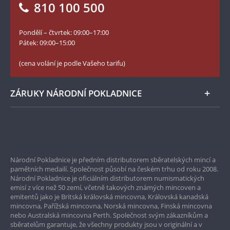
810 100 500
Facebook Národní Pokladnice
Slovník základních pojmů
YouTube Národní Pokladnice
Pondělí – čtvrtek: 09:00–17:00
Numismatické novinky
Twitter Národní Pokladnice
Pátek: 09:00–15:00
České puncovní značky
LinkedIn Národní Pokladnice
(cena volání je podle Vašeho tarifu)
Zásady používání souborů cookie
Instagram Národní Pokladnice
ZÁRUKY NÁRODNÍ POKLADNICE
Bezpečné nákupy
Prvotřídní servis
Národní Pokladnice je předním distributorem sběratelských mincí a
Garance nejvyšší kvality
pamětních medailí. Společnost působí na českém trhu od roku 2008.
Národní Pokladnice je oficiálním distributorem numismatických
Pouze originální produkty
emisí z více než 50 zemí, včetně takových známých mincoven a
emitentů jako je Britská královská mincovna, Královská kanadská
mincovna, Pařížská mincovna, Norská mincovna, Finská mincovna
nebo Australská mincovna Perth. Společnost svým zákazníkům a
sběratelům garantuje, že všechny produkty jsou v originální a v