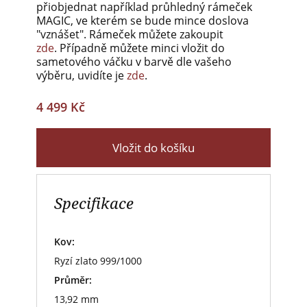
přiobjednat například průhledný rámeček
MAGIC, ve kterém se bude mince doslova
"vznášet". Rámeček můžete zakoupit
zde
. Případně můžete minci vložit do
sametového váčku v barvě dle vašeho
výběru, uvidíte je
zde
.
4 499 Kč
Vložit do košíku
Specifikace
Kov:
Ryzí zlato 999/1000
Průměr:
13,92 mm