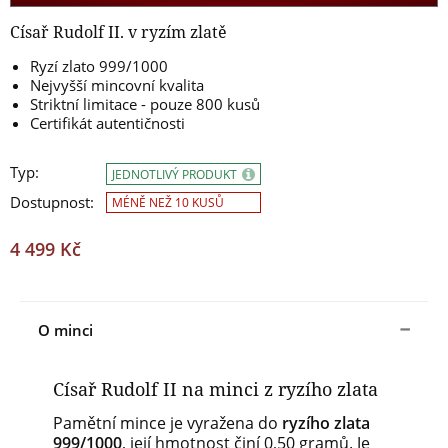
Císař Rudolf II. v ryzím zlatě
Ryzí zlato 999/1000
Nejvyšší mincovní kvalita
Striktní limitace - pouze 800 kusů
Certifikát autentičnosti
Typ:
JEDNOTLIVÝ PRODUKT
Dostupnost:
MÉNĚ NEŽ 10 KUSŮ
4 499 Kč
O minci
Císař Rudolf II na minci z ryzího zlata
Pamětní mince je vyražena do
ryzího zlata
999/1000
, její hmotnost činí 0,50 gramů. Je