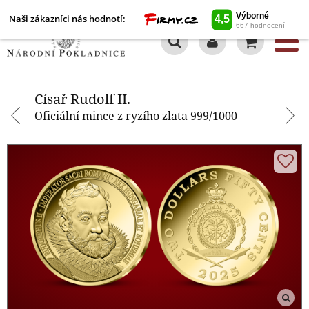
Naši zákazníci nás hodnotí:
0
Císař Rudolf II.
Císař Rudolf II.
Oficiální mince z ryzího zlata 999/1000