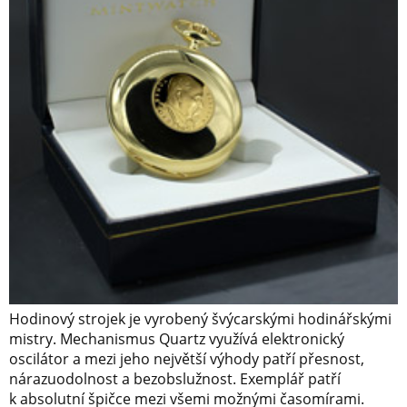
Hodinový strojek je vyrobený švýcarskými hodinářskými
mistry. Mechanismus Quartz využívá elektronický
oscilátor a mezi jeho největší výhody patří přesnost,
nárazuodolnost a bezobslužnost. Exemplář patří
k absolutní špičce mezi všemi možnými časomírami.