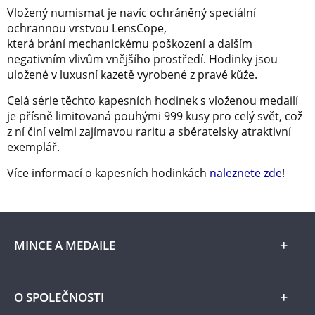
Vložený numismat je navíc ochráněný speciální
ochrannou vrstvou LensCope,
která brání mechanickému poškození a dalším
negativním vlivům vnějšího prostředí. Hodinky jsou
uložené v luxusní kazetě vyrobené z pravé kůže.
Celá série těchto kapesních hodinek s vloženou medailí
je přísně limitovaná pouhými 999 kusy pro celý svět, což
z ní činí velmi zajímavou raritu a sběratelsky atraktivní
exemplář.
Více informací o kapesních hodinkách
naleznete zde
!
MINCE A MEDAILE
E-shop
O SPOLEČNOSTI