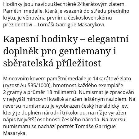
Hodinky jsou navíc zušlechtěné 24karátovým zlatem.
Pamětní medaile, která je vsazená do středu předního
krytu, je věnována prvnímu československému
prezidentovi – Tomáši Garrigue Masarykovi.
Kapesní hodinky – elegantní
doplněk pro gentlemany i
sběratelská příležitost
Mincovním kovem pamětní medaile je 14karátové zlato
(ryzost Au 585/1000), hmotnost každého exempláře
2 gramy a průměr 18 milimetrů. Numismat je zpracován
v nejvyšší mincovní kvalitě a ražen leštěným razidlem. Na
reversu numismatu je vyobrazen český heraldický lev,
který je doplněn národní trikolorou, na níž je vyražen
nápis Největší osobnosti českého národa. Na aversu
numismatu se nachází portrét Tomáše Garrigue
Masaryka.