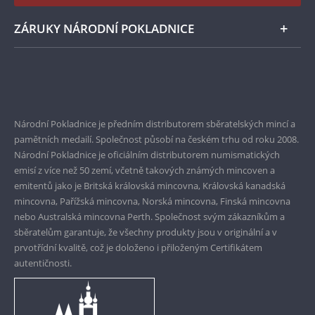
ZÁRUKY NÁRODNÍ POKLADNICE
Bezpečné nákupy
Prvotřídní servis
Garance nejvyšší kvality
Národní Pokladnice je předním distributorem sběratelských mincí a
pamětních medailí. Společnost působí na českém trhu od roku 2008.
Pouze originální produkty
Národní Pokladnice je oficiálním distributorem numismatických
emisí z více než 50 zemí, včetně takových známých mincoven a
emitentů jako je Britská královská mincovna, Královská kanadská
mincovna, Pařížská mincovna, Norská mincovna, Finská mincovna
nebo Australská mincovna Perth. Společnost svým zákazníkům a
sběratelům garantuje, že všechny produkty jsou v originální a v
prvotřídní kvalitě, což je doloženo i přiloženým Certifikátem
autentičnosti.