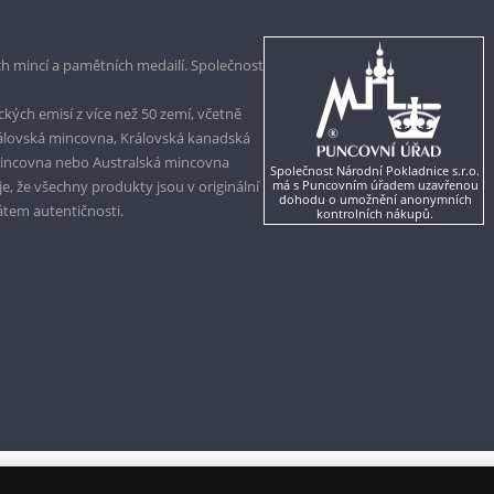
h mincí a pamětních medailí. Společnost
kých emisí z více než 50 zemí, včetně
rálovská mincovna, Královská kanadská
mincovna nebo Australská mincovna
Společnost Národní Pokladnice s.r.o.
, že všechny produkty jsou v originální
má s Puncovním úřadem uzavřenou
dohodu o umožnění anonymních
kátem autentičnosti.
kontrolních nákupů.