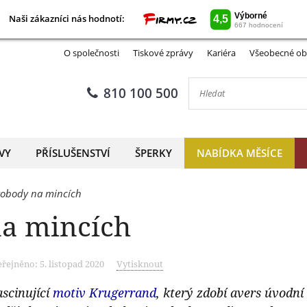
Naši zákazníci nás hodnotí:
Naši zákazníci nás hodnotí:
O společnosti
Tiskové zprávy
Kariéra
Všeobecné ob
810 100 500
VY
PŘÍSLUŠENSTVÍ
ŠPERKY
NABÍDKA MĚSÍCE
vobody na mincích
a mincích
řejněno: 5. listopad 2020
Vytisknout
ascinující
motiv Krugerrand
, který zdobí avers úvodn