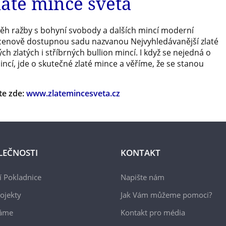
laté mince světa
ěh ražby s bohyní svobody a dalších mincí moderní
a cenově dostupnou sadu nazvanou Nejvyhledávanější zlaté
h zlatých i stříbrných bullion mincí. I když se nejedná o
cí, jde o skutečné zlaté mince a věříme, že se stanou
te zde:
www.zlatemincesveta.cz
LEČNOSTI
KONTAKT
 Pokladnice
Napište nám
ojekty
Jak Vám můžeme pomoci?
áme
Kontakt pro média