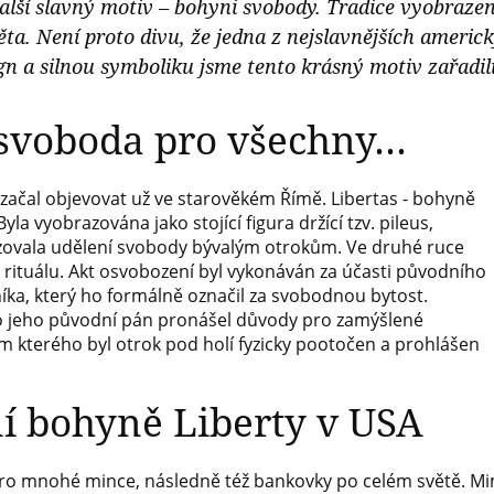
lší slavný motiv – bohyni svobody. Tradice vyobrazení
ěta. Není proto divu, že jedna z nejslavnějších ameri
gn a silnou symboliku jsme tento krásný motiv zařadili 
 svoboda pro všechny…
začal objevovat už ve starověkém Římě. Libertas - bohyně
la vyobrazována jako stojící figura držící tzv. pileus,
izovala udělení svobody bývalým otrokům. Ve druhé ruce
o rituálu. Akt osvobození byl vykonáván za účasti původního
íka, který ho formálně označil za svobodnou bytost.
co jeho původní pán pronášel důvody pro zamýšlené
m kterého byl otrok pod holí fyzicky pootočen a prohlášen
í bohyně Liberty v USA
 pro mnohé mince, následně též bankovky po celém světě. M