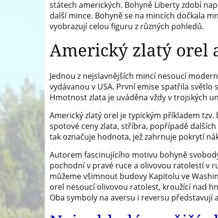
státech amerických. Bohyně Liberty zdobí napří
další mince. Bohyně se na mincích dočkala mno
vyobrazují celou figuru z různých pohledů.
Americký zlatý orel 
Jednou z nejslavnějších mincí nesoucí modern
vydávanou v USA. První emise spatřila světlo s
Hmotnost zlata je uváděna vždy v trojských un
Americký zlatý orel je typickým příkladem tzv.
spotové ceny zlata, stříbra, popřípadě dalšíc
tak označuje hodnota, jež zahrnuje pokrytí 
Autorem fascinujícího motivu bohyně svobody
pochodní v pravé ruce a olivovou ratolestí v 
můžeme všimnout budovy Kapitolu ve Washingt
orel nesoucí olivovou ratolest, kroužící nad h
Oba symboly na aversu i reversu představují a