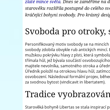
zlaté mince světa
. Dnes se zaměříme na da
a
starověku rozšířila postupně do celého sv
medailí
kráčející bohyni svobody. Pro krásný desi
Svoboda pro otroky,
Personifikovaný motiv svobody se na mincích 
svobody zdobila obvykle rub antických mincí. By
mužskou pokrývku hlavy z plsti, která symbol
třímala hůl, jež bývala součástí osvobozujícíh
majitele nevolníka, samotného otroka a úředn
Úředník položil na otrokovu hlavu hůl, zatím
osvobození. Následoval formální projev, běhe
za svodnou bytost (vindicavit in libertatem).
Tradice vyobrazován
Starověká bohyně Libertas se stala inspirací