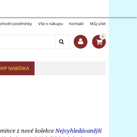
Můj účet:
Přihlásit se
-A
A+
chodní podmínky
Vše o nákupu
Kontakt
Můj účet
0
VIP NABÍDKA
í mince z nové kolekce
Nejvyhledávanější