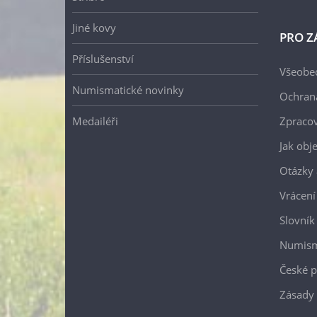
Jiné kovy
PRO Z
Příslušenství
Všeobe
Numismatické novinky
Ochran
Medailéři
Zpracov
Jak obj
Otázky 
Vrácení
Slovník
Numism
České p
Zásady 