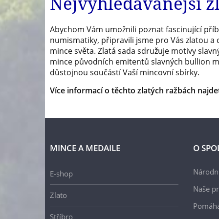
Nejvyhledávanější z
Abychom Vám umožnili poznat fascinující příb
numismatiky, připravili jsme pro Vás zlatou 
mince světa. Zlatá sada sdružuje motivy slavnýc
mince původních emitentů slavných bullion min
důstojnou součástí Vaší mincovní sbírky.
Více informací o těchto zlatých ražbách najde
MINCE A MEDAILE
O SPO
Národní
E-shop
Naše pr
Zlato
Pomáh
Stříbro