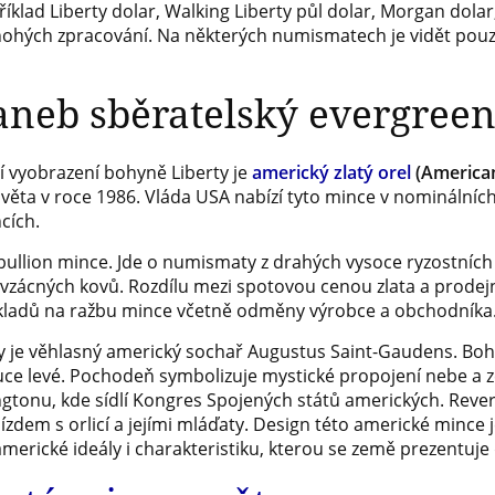
klad Liberty dolar, Walking Liberty půl dolar, Morgan dolar,
hých zpracování. Na některých numismatech je vidět pouze j
aneb sběratelský evergree
í vyobrazení bohyně Liberty je
americký zlatý orel
(American
věta v roce 1986. Vláda USA nabízí tyto mince v nominálních 
cích.
 bullion mince. Jde o numismaty z drahých vysoce ryzostních 
h vzácných kovů. Rozdílu mezi spotovou cenou zlata a prodej
nákladů na ražbu mince včetně odměny výrobce a obchodníka
 je věhlasný americký sochař Augustus Saint-Gaudens. Bohy
ruce levé. Pochodeň symbolizuje mystické propojení nebe a ze
onu, kde sídlí Kongres Spojených států amerických. Rever
nízdem s orlicí a jejími mláďaty. Design této americké mince 
merické ideály i charakteristiku, kterou se země prezentuje 