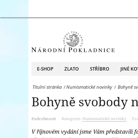
Pokladnice
Bohyně
-
svobody
přední
na
evropský
mincích
prodejce
-
mincí
Národní
E-SHOP
ZLATO
STŘÍBRO
JINÉ KO
a
Pokladnice
medailí
Titulní stránka
Numismatické novinky
Bohyně s
/
/
-
Bohyně svobody n
přední
evropský
Podrobnosti
Kategorie:
Numismatické novinky
Zve
prodejce
mincí
V říjnovém vydání jsme Vám představili f