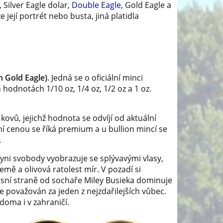
 Silver Eagle dolar,
Double Eagle
, Gold Eagle a
ejí portrét nebo busta, jiná platidla
n
 Gold Eagle)
. Jedná se o oficiální minci
hodnotách 1/10 oz, 1/4 oz, 1/2 oz a 1 oz.
kovů, jejichž hodnota se odvíjí od aktuální
ní cenou se říká premium a u bullion mincí se
.
ni svobody vyobrazuje se splývavými vlasy,
mě a olivová ratolest mír. V pozadí si
sní straně od sochaře Miley Busieka dominuje
je považován za jeden z nejzdařilejších vůbec.
doma i v zahraničí.