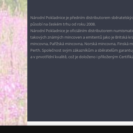
Národní Pokladnice je předním distributorem sběratelskýc
působí na českém trhu od roku 2008.
Národní Pokladnice je oficiálním distributorem numismatic
takových známých mincoven a emitentů jako je Britská k
mincovna, Pařížská mincovna, Norská mincovna, Finská 
Perth. Společnost svým zákazníkům a sběratelům garantuje
a v prvotřídní kvalitě, což je doloženo i přiloženým Certifi