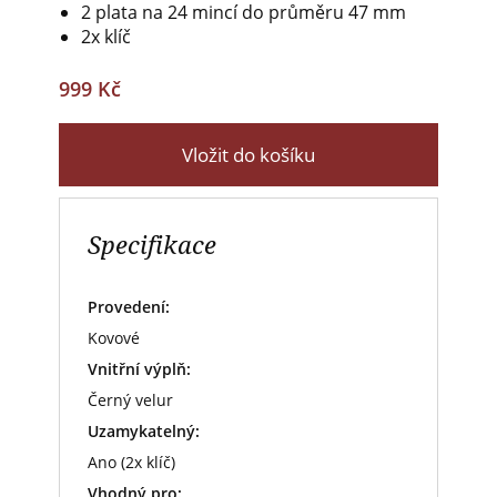
2 plata na 24 mincí do průměru 47 mm
2x klíč
999 Kč
Vložit do košíku
Specifikace
Provedení:
Kovové
Vnitřní výplň:
Černý velur
Uzamykatelný:
Ano (2x klíč)
Vhodný pro: