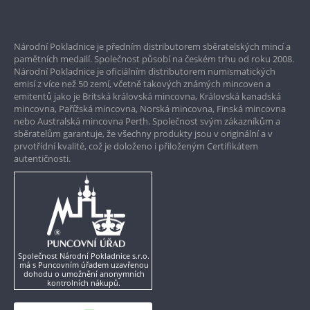
Bezpečné nákupy
Prvotřídní servis
Národní Pokladnice je předním distributorem sběratelských mincí a
Garance nejvyšší kvality
pamětních medailí. Společnost působí na českém trhu od roku 2008.
Národní Pokladnice je oficiálním distributorem numismatických
Pouze originální produkty
emisí z více než 50 zemí, včetně takových známých mincoven a
emitentů jako je Britská královská mincovna, Královská kanadská
mincovna, Pařížská mincovna, Norská mincovna, Finská mincovna
nebo Australská mincovna Perth. Společnost svým zákazníkům a
sběratelům garantuje, že všechny produkty jsou v originální a v
prvotřídní kvalitě, což je doloženo i přiloženým Certifikátem
autentičnosti.
Společnost Národní Pokladnice s.r.o.
má s Puncovním úřadem uzavřenou
dohodu o umožnění anonymních
kontrolních nákupů.