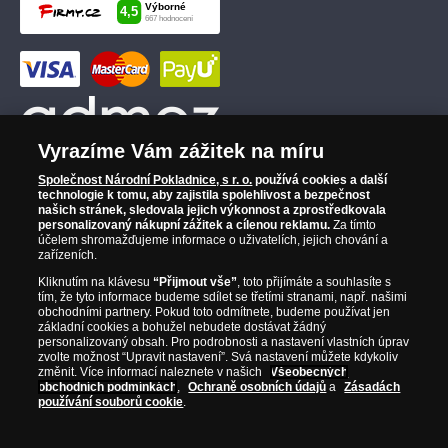
Vyrazíme Vám zážitek na míru
Společnost Národní Pokladnice, s r. o.
používá cookies a další
technologie k tomu, aby zajistila spolehlivost a bezpečnost
našich stránek, sledovala jejich výkonnost a zprostředkovala
personalizovaný nákupní zážitek a cílenou reklamu.
Za tímto
účelem shromažďujeme informace o uživatelích, jejich chování a
zařízeních.
Kliknutím na klávesu
“Přijmout vše”
, toto přijímáte a souhlasíte s
tím, že tyto informace budeme sdílet se třetími stranami, např. našimi
obchodními partnery. Pokud toto odmítnete, budeme používat jen
základní cookies a bohužel nebudete dostávat žádný
personalizovaný obsah. Pro podrobnosti a nastavení vlastních úprav
zvolte možnost “Upravit nastavení”. Svá nastavení můžete kdykoliv
změnit. Více informací naleznete v našich
Všeobecných
obchodních podmínkách
,
Ochraně osobních údajů
a
Zásadách
používání souborů cookie
.
© Copyright 2026 - Národní Pokladnice, s. r. o.; Karolinská 661/4, 186 00 Praha 8;