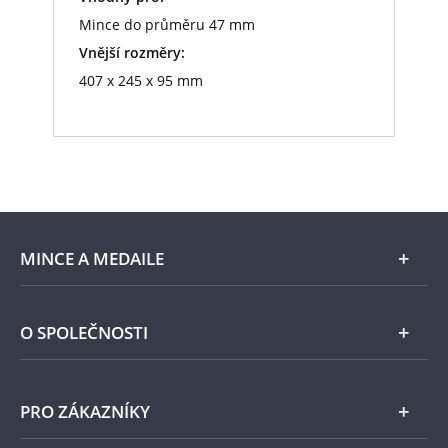
Mince do průměru 47 mm
Vnější rozměry:
407 x 245 x 95 mm
MINCE A MEDAILE
E-shop
O SPOLEČNOSTI
Zlato
Národní Pokladnice
PRO ZÁKAZNÍKY
Stříbro
Naše projekty