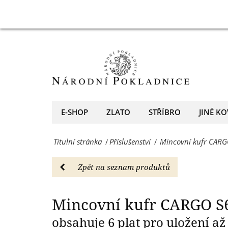
mincí
Mincovní
-
kufr
Příslušenství
CARGO
-
S6
Národní
pro
Pokladnice
120
E-SHOP
ZLATO
STŘÍBRO
JINÉ KO
-
mincí
přední
Titulní stránka
Příslušenství
Mincovní kufr CARG
/
/
-
evropský
Příslušenství
Zpět na seznam produktů
prodejce
-
mincí
Národní
Mincovní kufr CARGO S
a
Pokladnice
obsahuje 6 plat pro uložení až
medailí