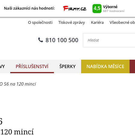
Naši zákazníci nás hodnotí:
Naši zákazníci nás hodnotí:
Mincovní kufr CARGO S6
O společnosti
Tiskové zprávy
Kariéra
Všeobecné ob
810 100 500
VY
PŘÍSLUŠENSTVÍ
ŠPERKY
NABÍDKA MĚSÍCE
O S6 na 120 mincí
6
 120 mincí