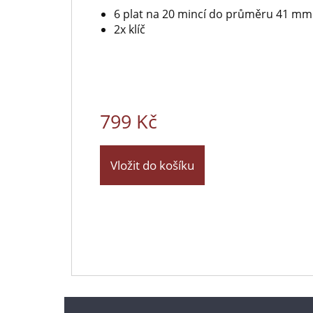
6 plat na 20 mincí do průměru 41 mm
2x klíč
799 Kč
Vložit do košíku