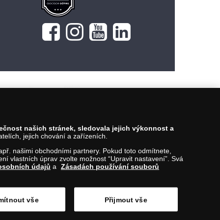
Vložit do košíku
pečnost našich stránek, sledovala jejich výkonnost a
lích, jejich chování a zařízeních.
 např. našimi obchodními partnery. Pokud toto odmítnete,
í vlastních úprav zvolte možnost “Upravit nastavení”. Svá
osobních údajů
a
Zásadách používání souborů
ítnout vše
Přijmout vše