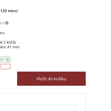
 120 mincí
4.0
uru
ě 2 klíčů)
měru 41 mm
UKT
Ů
Vložit do košíku