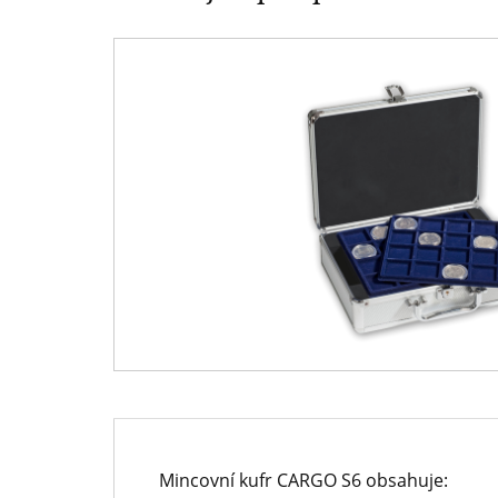
-
přední
evropský
prodejce
mincí
a
medailí
Mincovní kufr CARGO S6 obsahuje: