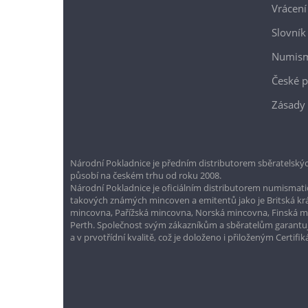
Vrácení
Slovník
Numism
České p
Zásady 
Národní Pokladnice je předním distributorem sběratelskýc
působí na českém trhu od roku 2008.
Národní Pokladnice je oficiálním distributorem numismatic
takových známých mincoven a emitentů jako je Britská k
mincovna, Pařížská mincovna, Norská mincovna, Finská 
Perth. Společnost svým zákazníkům a sběratelům garantuje
a v prvotřídní kvalitě, což je doloženo i přiloženým Certifi