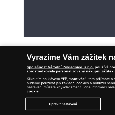
Vyrazíme Vám zážitek n
Společnost Národní Pokladnice, s r. o.
používá cook
zprostředkovala personalizovaný nákupní zážitek 
© Copyright 2026 - Národní Pokladnice, s. r. o.; Karolinská 661/4, 1
Kliknutím na klávesu
“Přijmout vše”
, toto přijímáte 
E-mail: info@narodnipokladnice.cz, www.narodnipokladnice.cz; I
budeme používat jen základní cookies a bohužel nebud
Společnost zapsána v OR vedeném Městským soudem v Praze, odd
nastavení můžete kdykoliv změnit. Více informací nal
cookie
.
Upravit nastavení souborů cookie můžete
kliknutí
Upravit nastavení