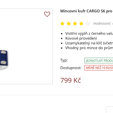
Mincovní kufr CARGO S6 pro
Hodnocení:
Vnitřní výplň z černého vel
Kovové provedení
Uzamykatelný na klíč (včetn
Vhodný pro mince do prů
Typ:
JEDNOTLIVÝ PROD
Dostupnost:
MÉNĚ NEŽ 10 KUS
799 Kč