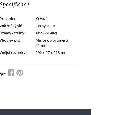
Specifikace
Provedení:
Kovové
Vnitřní výplň:
Černý velur
Uzamykatelný:
Ano (2x kliíč)
Vhodný pro:
Mince do průměru
41 mm
Vnější rozměry:
292 x 97 x 213 mm
ejte: