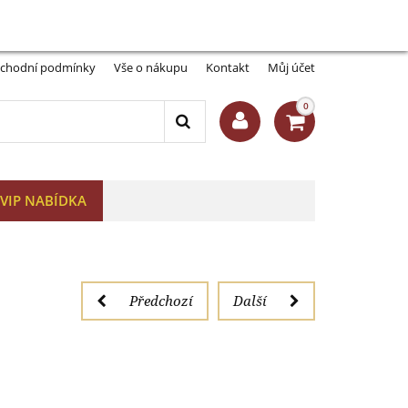
Můj účet:
Přihlásit se
-A
A+
chodní podmínky
Vše o nákupu
Kontakt
Můj účet
0
VIP NABÍDKA
Předchozí
Další