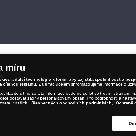
a míru
ies a další technologie k tomu, aby zajistila spolehlivost a bez
a cílenou reklamu.
Za tímto účelem shromažďujeme informace o uživate
86 00 Praha 8; Tel.: 810 100 500
a souhlasíte s tím, že tyto informace budeme sdílet se třetími stranami,
Č: 28507622; DIČ: CZ28507622
ete dostávat žádný personalizovaný obsah. Pro podrobnosti a nastaven
íl C, vložka 146644
eznete v našich
Všeobecných obchodních podmínkách
,
Ochraně 
m na tento odkaz
.
Odm