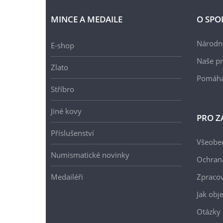
MINCE A MEDAILE
O SPO
Národní
E-shop
Naše pr
Zlato
Pomáh
Stříbro
Jiné kovy
PRO Z
Příslušenství
Všeobe
Numismatické novinky
Ochran
Medailéři
Zpracov
Jak obj
Otázky 