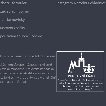
 zboží - formulář
Instagram Národní Pokladnice
 základních pojmů
atické novinky
uncovní značky
používání souborů cookie
h mincí a pamětních medailí. Společnost
kých emisí z více než 50 zemí, včetně
rálovská mincovna, Královská kanadská
mincovna nebo Australská mincovna
, že všechny produkty jsou v originální
Společnost Národní Pokladnice s.r.o.
kátem autentičnosti.
má s Puncovním úřadem uzavřenou
dohodu o umožnění anonymních
kontrolních nákupů.