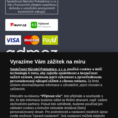
Společnost Národní Pokladnice s.r.o.
má s Puncovním úřadem uzavřenou
dohodu o umožnění anonymních
kontrolních nákupů.
Vyrazíme Vám zážitek na míru
Společnost Národní Pokladnice, s r. o.
používá cookies a další
technologie k tomu, aby zajistila spolehlivost a bezpečnost
našich stránek, sledovala jejich výkonnost a zprostředkovala
personalizovaný nákupní zážitek a cílenou reklamu.
Za tímto
účelem shromažďujeme informace o uživatelích, jejich chování a
zařízeních.
Kliknutím na klávesu
“Přijmout vše”
, toto přijímáte a souhlasíte s
tím, že tyto informace budeme sdílet se třetími stranami, např. našimi
obchodními partnery. Pokud toto odmítnete, budeme používat jen
základní cookies a bohužel nebudete dostávat žádný
personalizovaný obsah. Pro podrobnosti a nastavení vlastních úprav
zvolte možnost “Upravit nastavení”. Svá nastavení můžete kdykoliv