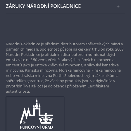
ZÁRUKY NÁRODNÍ POKLADNICE
Bezpečné nákupy
Prvotřídní servis
Národní Pokladnice je předním distributorem sběratelských mincí a
Garance nejvyšší kvality
pamětních medailí. Společnost působí na českém trhu od roku 2008.
Národní Pokladnice je oficiálním distributorem numismatických
Pouze originální produkty
emisí z více než 50 zemí, včetně takových známých mincoven a
emitentů jako je Britská královská mincovna, Královská kanadská
mincovna, Pařížská mincovna, Norská mincovna, Finská mincovna
nebo Australská mincovna Perth. Společnost svým zákazníkům a
sběratelům garantuje, že všechny produkty jsou v originální a v
prvotřídní kvalitě, což je doloženo i přiloženým Certifikátem
autentičnosti.