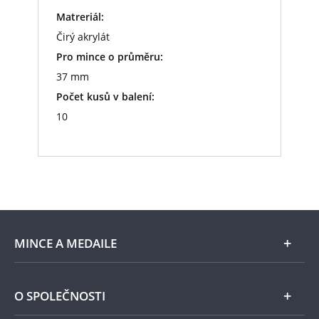
Matreriál:
Čirý akrylát
Pro mince o průměru:
37 mm
Počet kusů v balení:
10
MINCE A MEDAILE
E-shop
O SPOLEČNOSTI