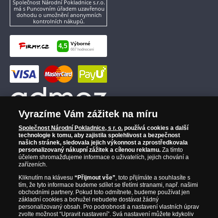
Společnost Národní Pokladnice s.r.o.
má s Puncovním úřadem uzavřenou
dohodu o umožnění anonymních
kontrolních nákupů.
Vyrazíme Vám zážitek na míru
Společnost Národní Pokladnice, s r. o.
používá cookies a další
technologie k tomu, aby zajistila spolehlivost a bezpečnost
našich stránek, sledovala jejich výkonnost a zprostředkovala
personalizovaný nákupní zážitek a cílenou reklamu.
Za tímto
účelem shromažďujeme informace o uživatelích, jejich chování a
zařízeních.
Kliknutím na klávesu
“Přijmout vše”
, toto přijímáte a souhlasíte s
tím, že tyto informace budeme sdílet se třetími stranami, např. našimi
obchodními partnery. Pokud toto odmítnete, budeme používat jen
základní cookies a bohužel nebudete dostávat žádný
personalizovaný obsah. Pro podrobnosti a nastavení vlastních úprav
zvolte možnost “Upravit nastavení”. Svá nastavení můžete kdykoliv