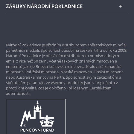
ZÁRUKY NÁRODNÍ POKLADNICE
Bezpečné nákupy
Prvotřídní servis
Národní Pokladnice je předním distributorem sběratelských mincí a
Garance nejvyšší kvality
pamětních medailí. Společnost působí na českém trhu od roku 2008.
Národní Pokladnice je oficiálním distributorem numismatických
Pouze originální produkty
emisí z více než 50 zemí, včetně takových známých mincoven a
emitentů jako je Britská královská mincovna, Královská kanadská
mincovna, Pařížská mincovna, Norská mincovna, Finská mincovna
nebo Australská mincovna Perth. Společnost svým zákazníkům a
sběratelům garantuje, že všechny produkty jsou v originální a v
prvotřídní kvalitě, což je doloženo i přiloženým Certifikátem
autentičnosti.