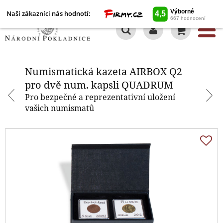
Naši zákazníci nás hodnotí:
0
Numismatická kazeta AIRBOX Q2
pro dvě num. kapsli QUADRUM
Numismatická kazeta AIRBOX Q2
pro dvě num. kapsli QUADRUM
Pro bezpečné a reprezentativní uložení
vašich numismatů