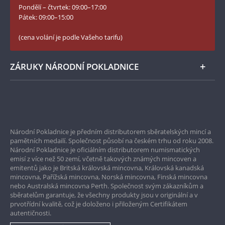
Pondělí – čtvrtek: 09:00–17:00
Numismatické novinky
Twitter Národní Pokladnice
Pátek: 09:00–15:00
České puncovní značky
LinkedIn Národní Pokladnice
(cena volání je podle Vašeho tarifu)
Zásady používání souborů cookie
Instagram Národní Pokladnice
ZÁRUKY NÁRODNÍ POKLADNICE
Bezpečné nákupy
Prvotřídní servis
Národní Pokladnice je předním distributorem sběratelských mincí a
Garance nejvyšší kvality
pamětních medailí. Společnost působí na českém trhu od roku 2008.
Národní Pokladnice je oficiálním distributorem numismatických
Pouze originální produkty
emisí z více než 50 zemí, včetně takových známých mincoven a
emitentů jako je Britská královská mincovna, Královská kanadská
mincovna, Pařížská mincovna, Norská mincovna, Finská mincovna
nebo Australská mincovna Perth. Společnost svým zákazníkům a
sběratelům garantuje, že všechny produkty jsou v originální a v
prvotřídní kvalitě, což je doloženo i přiloženým Certifikátem
autentičnosti.