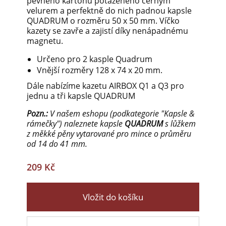
pevného kartonu potaženého černým
velurem a perfektně do nich padnou kapsle
QUADRUM o rozměru 50 x 50 mm. Víčko
kazety se zavře a zajistí díky nenápadnému
magnetu.
Určeno pro 2 kasple Quadrum
Vnější rozměry 128 x 74 x 20 mm.
Dále nabízíme kazetu AIRBOX Q1 a Q3 pro
jednu a tři kapsle QUADRUM
Pozn.:
V našem eshopu (podkategorie "Kapsle &
rámečky") naleznete kapsle
QUADRUM
s lůžkem
z měkké pěny vytarované pro mince o průměru
od 14 do 41 mm.
209 Kč
Vložit do košíku