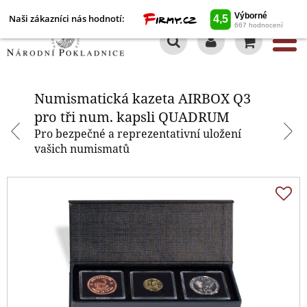
Naši zákazníci nás hodnotí:
0
Numismatická kazeta AIRBOX Q3
pro tři num. kapsli QUADRUM
Numismatická kazeta AIRBOX Q3
pro tři num. kapsli QUADRUM
Pro bezpečné a reprezentativní uložení
vašich numismatů