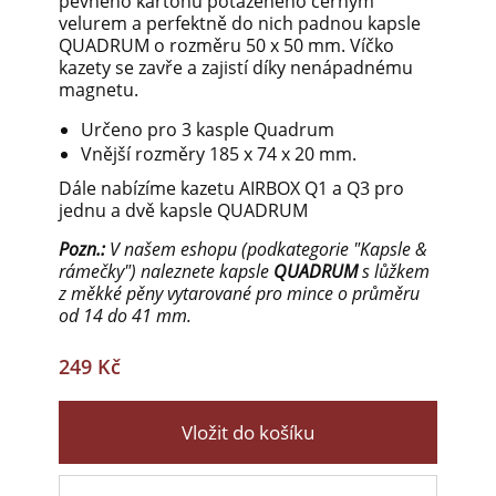
pevného kartonu potaženého černým
velurem a perfektně do nich padnou kapsle
QUADRUM o rozměru 50 x 50 mm. Víčko
kazety se zavře a zajistí díky nenápadnému
magnetu.
Určeno pro 3 kasple Quadrum
Vnější rozměry 185 x 74 x 20 mm.
Dále nabízíme kazetu AIRBOX Q1 a Q3 pro
jednu a dvě kapsle QUADRUM
Pozn.:
V našem eshopu (podkategorie "Kapsle &
rámečky") naleznete kapsle
QUADRUM
s lůžkem
z měkké pěny vytarované pro mince o průměru
od 14 do 41 mm.
249 Kč
Vložit do košíku