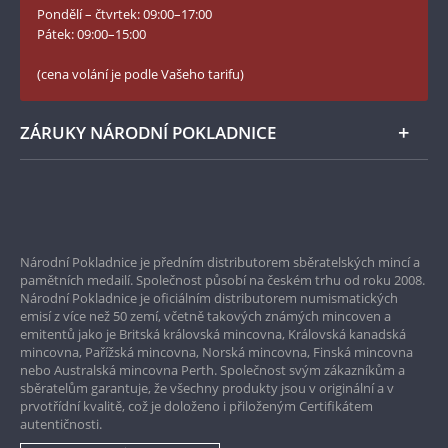
Pondělí – čtvrtek: 09:00–17:00
Numismatické novinky
Twitter Národní Pokladnice
Pátek: 09:00–15:00
České puncovní značky
LinkedIn Národní Pokladnice
(cena volání je podle Vašeho tarifu)
Zásady používání souborů cookie
Instagram Národní Pokladnice
ZÁRUKY NÁRODNÍ POKLADNICE
Bezpečné nákupy
Prvotřídní servis
Národní Pokladnice je předním distributorem sběratelských mincí a
Garance nejvyšší kvality
pamětních medailí. Společnost působí na českém trhu od roku 2008.
Národní Pokladnice je oficiálním distributorem numismatických
Pouze originální produkty
emisí z více než 50 zemí, včetně takových známých mincoven a
emitentů jako je Britská královská mincovna, Královská kanadská
mincovna, Pařížská mincovna, Norská mincovna, Finská mincovna
nebo Australská mincovna Perth. Společnost svým zákazníkům a
sběratelům garantuje, že všechny produkty jsou v originální a v
prvotřídní kvalitě, což je doloženo i přiloženým Certifikátem
autentičnosti.