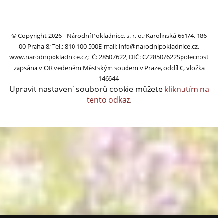
© Copyright 2026 - Národní Pokladnice, s. r. o.; Karolinská 661/4, 186
00 Praha 8; Tel.: 810 100 500
E-mail: info@narodnipokladnice.cz,
www.narodnipokladnice.cz; IČ: 28507622; DIČ: CZ28507622
Společnost
zapsána v OR vedeném Městským soudem v Praze, oddíl C, vložka
146644
Upravit nastavení souborů cookie můžete
kliknutím na
tento odkaz
.