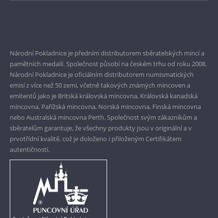
Bezpečné nákupy
Prvotřídní servis
Garance nejvyšší kvality
Národní Pokladnice je předním distributorem sběratelských mincí a
pamětních medailí. Společnost působí na českém trhu od roku 2008.
Pouze originální produkty
Národní Pokladnice je oficiálním distributorem numismatických
emisí z více než 50 zemí, včetně takových známých mincoven a
emitentů jako je Britská královská mincovna, Královská kanadská
mincovna, Pařížská mincovna, Norská mincovna, Finská mincovna
nebo Australská mincovna Perth. Společnost svým zákazníkům a
sběratelům garantuje, že všechny produkty jsou v originální a v
prvotřídní kvalitě, což je doloženo i přiloženým Certifikátem
autentičnosti.