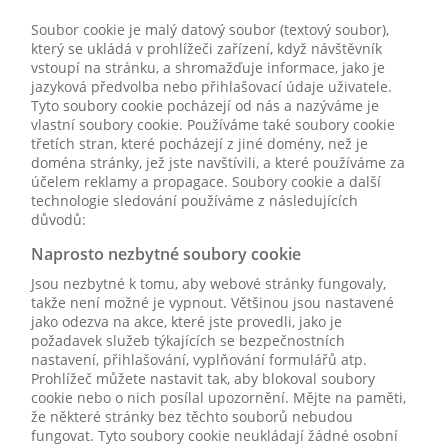
Soubor cookie je malý datový soubor (textový soubor),
který se ukládá v prohlížeči zařízení, když návštěvník
vstoupí na stránku, a shromažďuje informace, jako je
jazyková předvolba nebo přihlašovací údaje uživatele.
Tyto soubory cookie pocházejí od nás a nazýváme je
vlastní soubory cookie. Používáme také soubory cookie
třetích stran, které pocházejí z jiné domény, než je
doména stránky, jež jste navštívili, a které používáme za
účelem reklamy a propagace. Soubory cookie a další
technologie sledování používáme z následujících
důvodů:
Naprosto nezbytné soubory cookie
Jsou nezbytné k tomu, aby webové stránky fungovaly,
takže není možné je vypnout. Většinou jsou nastavené
jako odezva na akce, které jste provedli, jako je
požadavek služeb týkajících se bezpečnostních
nastavení, přihlašování, vyplňování formulářů atp.
Prohlížeč můžete nastavit tak, aby blokoval soubory
cookie nebo o nich posílal upozornění. Mějte na paměti,
že některé stránky bez těchto souborů nebudou
fungovat. Tyto soubory cookie neukládají žádné osobní