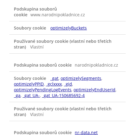
SOUBORY
COOKIE
www.narodnipokladnice.cz
PRO
ZVÝŠENÍ
VÝKONU
optimizelyBuckets
Vlastní
narodnipokladnice.cz
_gat
,
optimizelySegments
,
optimizelyPPID
,
_gclxxxx
,
_gid
,
optimizelyPendingLogEvents
,
optimizelyEndUserId
,
_ga
,
_gat_UA-
,
_gat_UA-150685692-4
Vlastní
nr-data.net