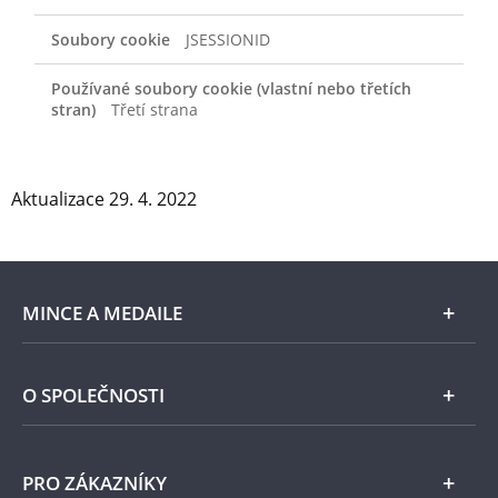
JSESSIONID
Třetí strana
Aktualizace 29. 4. 2022
MINCE A MEDAILE
E-shop
O SPOLEČNOSTI
Zlato
Národní Pokladnice
PRO ZÁKAZNÍKY
Stříbro