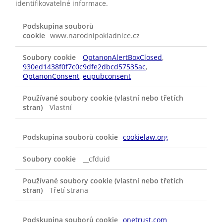
identifikovatelné informace.
NAPROSTO
NEZBYTNÉ
www.narodnipokladnice.cz
SOUBORY
COOKIE
OptanonAlertBoxClosed
,
930ed1438f0f7c0c9dfe2dbcd57535ac
,
OptanonConsent
,
eupubconsent
Vlastní
cookielaw.org
__cfduid
Třetí strana
onetrust.com