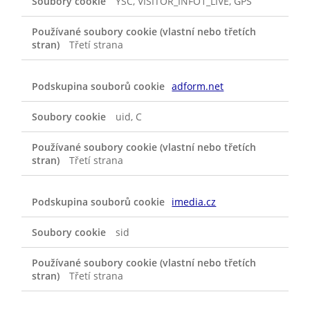
YSC, VISITOR_INFO1_LIVE, GPS
Třetí strana
adform.net
uid, C
Třetí strana
imedia.cz
sid
Třetí strana