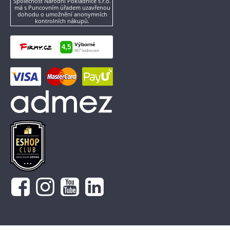
Společnost Národní Pokladnice s.r.o.
má s Puncovním úřadem uzavřenou
dohodu o umožnění anonymních
kontrolních nákupů.