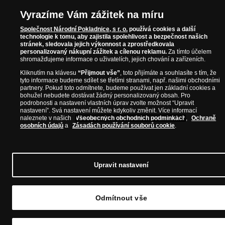
Vyrazíme Vám zážitek na míru
Společnost Národní Pokladnice, s r. o.
používá cookies a další
technologie k tomu, aby zajistila spolehlivost a bezpečnost našich
stránek, sledovala jejich výkonnost a zprostředkovala
personalizovaný nákupní zážitek a cílenou reklamu.
Za tímto účelem
shromažďujeme informace o uživatelích, jejich chování a zařízeních.
Kliknutím na klávesu
“Přijmout vše”
, toto přijímáte a souhlasíte s tím, že
tyto informace budeme sdílet se třetími stranami, např. našimi obchodními
partnery. Pokud toto odmítnete, budeme používat jen základní cookies a
bohužel nebudete dostávat žádný personalizovaný obsah. Pro
podrobnosti a nastavení vlastních úprav zvolte možnost “Upravit
nastavení”. Svá nastavení můžete kdykoliv změnit. Více informací
naleznete v našich
Všeobecných obchodních podmínkách
,
Ochraně
osobních údajů
a
Zásadách používání souborů cookie
.
Upravit nastavení
Odmítnout vše