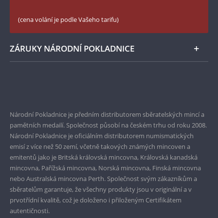
České puncovní značky
LinkedIn Národní Pokladnice
(cena volání je podle Vašeho tarifu)
Zásady používání souborů cookie
Instagram Národní Pokladnice
ZÁRUKY NÁRODNÍ POKLADNICE
Bezpečné nákupy
Prvotřídní servis
Garance nejvyšší kvality
Národní Pokladnice je předním distributorem sběratelských mincí a
pamětních medailí. Společnost působí na českém trhu od roku 2008.
Pouze originální produkty
Národní Pokladnice je oficiálním distributorem numismatických
emisí z více než 50 zemí, včetně takových známých mincoven a
emitentů jako je Britská královská mincovna, Královská kanadská
mincovna, Pařížská mincovna, Norská mincovna, Finská mincovna
nebo Australská mincovna Perth. Společnost svým zákazníkům a
sběratelům garantuje, že všechny produkty jsou v originální a v
prvotřídní kvalitě, což je doloženo i přiloženým Certifikátem
autentičnosti.