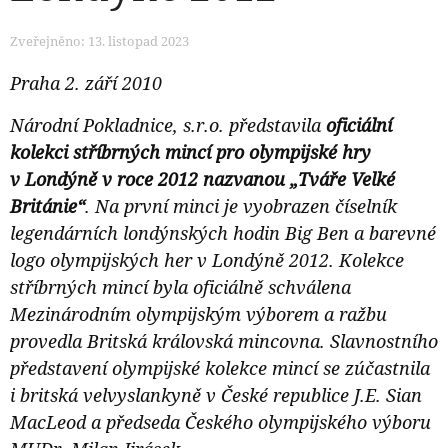
Zveřejněno: 13. listopad 2023
Praha 2. září 2010
Národní Pokladnice, s.r.o. představila
oficiální
kolekci stříbrných mincí pro olympijské hry
v Londýně v roce 2012 nazvanou „Tváře Velké
Británie“
. Na první minci je vyobrazen číselník
legendárních londýnských hodin Big Ben a barevné
logo olympijských her v Londýně 2012. Kolekce
stříbrných mincí byla oficiálně schválena
Mezinárodním olympijským výborem a ražbu
provedla Britská královská mincovna. Slavnostního
představení olympijské kolekce mincí se zúčastnila
i britská velvyslankyně v České republice J.E. Sian
MacLeod a předseda Českého olympijského výboru