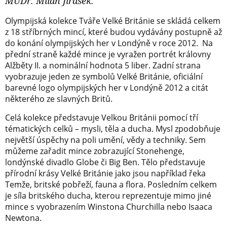
MUDr. Milan Jirásek.
Olympijská kolekce Tváře Velké Británie se skládá celkem
z 18 stříbrných mincí, které budou vydávány postupně až
do konání olympijských her v Londýně v roce 2012. Na
přední straně každé mince je vyražen portrét královny
Alžběty II. a nominální hodnota 5 liber. Zadní strana
vyobrazuje jeden ze symbolů Velké Británie, oficiální
barevné logo olympijských her v Londýně 2012 a citát
některého ze slavných Britů.
Celá kolekce představuje Velkou Británii pomocí tří
tématických celků – mysli, těla a ducha. Mysl zpodobňuje
největší úspěchy na poli umění, vědy a techniky. Sem
můžeme zařadit mince zobrazující Stonehenge,
londýnské divadlo Globe či Big Ben. Tělo představuje
přírodní krásy Velké Británie jako jsou například řeka
Temže, britské pobřeží, fauna a flora. Posledním celkem
je síla britského ducha, kterou reprezentuje mimo jiné
mince s vyobrazením Winstona Churchilla nebo Isaaca
Newtona.