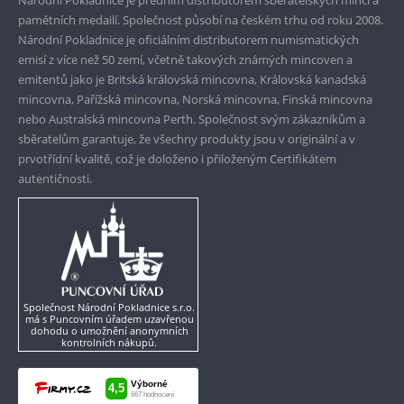
Národní Pokladnice je předním distributorem sběratelských mincí a
pamětních medailí. Společnost působí na českém trhu od roku 2008.
Pouze originální produkty
Národní Pokladnice je oficiálním distributorem numismatických
emisí z více než 50 zemí, včetně takových známých mincoven a
emitentů jako je Britská královská mincovna, Královská kanadská
mincovna, Pařížská mincovna, Norská mincovna, Finská mincovna
nebo Australská mincovna Perth. Společnost svým zákazníkům a
sběratelům garantuje, že všechny produkty jsou v originální a v
prvotřídní kvalitě, což je doloženo i přiloženým Certifikátem
autentičnosti.
Společnost Národní Pokladnice s.r.o.
má s Puncovním úřadem uzavřenou
dohodu o umožnění anonymních
kontrolních nákupů.