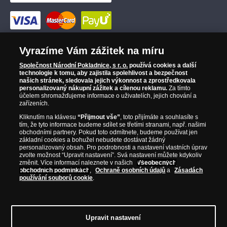
Vyrazíme Vám zážitek na míru
Společnost Národní Pokladnice, s r. o.
používá cookies a další
technologie k tomu, aby zajistila spolehlivost a bezpečnost
našich stránek, sledovala jejich výkonnost a zprostředkovala
personalizovaný nákupní zážitek a cílenou reklamu.
Za tímto
účelem shromažďujeme informace o uživatelích, jejich chování a
zařízeních.
Kliknutím na klávesu
“Přijmout vše”
, toto přijímáte a souhlasíte s
tím, že tyto informace budeme sdílet se třetími stranami, např. našimi
obchodními partnery. Pokud toto odmítnete, budeme používat jen
základní cookies a bohužel nebudete dostávat žádný
personalizovaný obsah. Pro podrobnosti a nastavení vlastních úprav
zvolte možnost “Upravit nastavení”. Svá nastavení můžete kdykoliv
změnit. Více informací naleznete v našich
Všeobecných
obchodních podmínkách
,
Ochraně osobních údajů
a
Zásadách
používání souborů cookie
.
© Copyright 2026 - Národní Pokladnice, s. r. o.; Karolinská 661/4, 186
Upravit nastavení
00 Praha 8; Tel.: 810 100 500
E-mail: info@narodnipokladnice.cz,