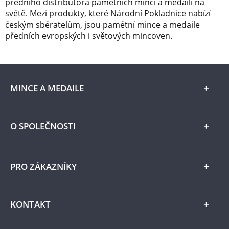
předního distributora pamětních mincí a medailí na
světě. Mezi produkty, které Národní Pokladnice nabízí
českým sběratelům, jsou pamětní mince a medaile
předních evropských i světových mincoven.
MINCE A MEDAILE
E-shop
O SPOLEČNOSTI
Zlato
Národní Pokladnice
PRO ZÁKAZNÍKY
Stříbro
Naše projekty
Jiné kovy
Pomáháme
Všeobecné obchodní podmínky
KONTAKT
Příslušenství
Ochrana osobních údajů