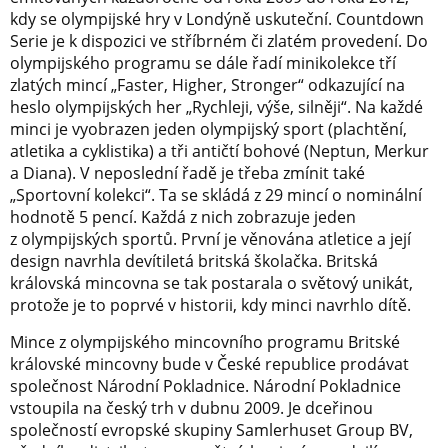
kdy se olympijské hry v Londýně uskuteční. Countdown
Serie je k dispozici ve stříbrném či zlatém provedení. Do
olympijského programu se dále řadí minikolekce tří
zlatých mincí „Faster, Higher, Stronger“ odkazující na
heslo olympijských her „Rychleji, výše, silněji“. Na každé
minci je vyobrazen jeden olympijský sport (plachtění,
atletika a cyklistika) a tři antičtí bohové (Neptun, Merkur
a Diana). V neposlední řadě je třeba zmínit také
„Sportovní kolekci“. Ta se skládá z 29 mincí o nominální
hodnotě 5 pencí. Každá z nich zobrazuje jeden
z olympijských sportů. První je věnována atletice a její
design navrhla devítiletá britská školačka. Britská
královská mincovna se tak postarala o světový unikát,
protože je to poprvé v historii, kdy minci navrhlo dítě.
Mince z olympijského mincovního programu Britské
královské mincovny bude v České republice prodávat
společnost Národní Pokladnice. Národní Pokladnice
vstoupila na český trh v dubnu 2009. Je dceřinou
společností evropské skupiny Samlerhuset Group BV,