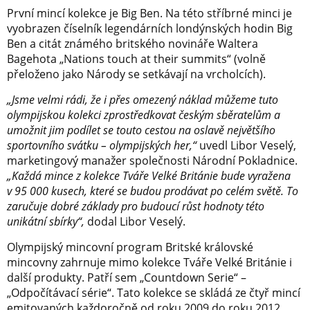
První mincí kolekce je Big Ben. Na této stříbrné minci je
vyobrazen číselník legendárních londýnských hodin Big
Ben a citát známého britského novináře Waltera
Bagehota „Nations touch at their summits“ (volně
přeloženo jako Národy se setkávají na vrcholcích).
„Jsme velmi rádi, že i přes omezený náklad můžeme tuto
olympijskou kolekci zprostředkovat českým sběratelům a
umožnit jim podílet se touto cestou na oslavě největšího
sportovního svátku – olympijských her,“
uvedl Libor Veselý,
marketingový manažer společnosti Národní Pokladnice.
„Každá mince z kolekce Tváře Velké Británie bude vyražena
v 95 000 kusech, které se budou prodávat po celém světě. To
zaručuje dobré základy pro budoucí růst hodnoty této
unikátní sbírky“,
dodal Libor Veselý.
Olympijský mincovní program Britské královské
mincovny zahrnuje mimo kolekce Tváře Velké Británie i
další produkty. Patří sem „Countdown Serie“ –
„Odpočítávací série“. Tato kolekce se skládá ze čtyř mincí
emitovaných každoročně od roku 2009 do roku 2012,