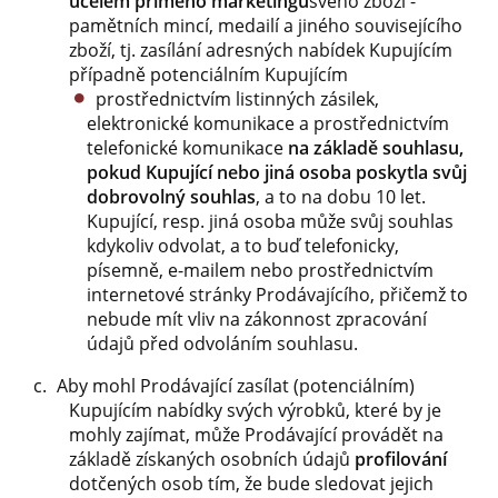
účelem přímého marketingu
svého zboží -
pamětních mincí, medailí a jiného souvisejícího
zboží, tj. zasílání adresných nabídek Kupujícím
případně potenciálním Kupujícím
prostřednictvím listinných zásilek,
elektronické komunikace a prostřednictvím
telefonické komunikace
na základě souhlasu,
pokud Kupující nebo jiná osoba poskytla svůj
dobrovolný souhlas
, a to na dobu 10 let.
Kupující, resp. jiná osoba může svůj souhlas
kdykoliv odvolat, a to buď telefonicky,
písemně, e-mailem nebo prostřednictvím
internetové stránky Prodávajícího, přičemž to
nebude mít vliv na zákonnost zpracování
údajů před odvoláním souhlasu.
Aby mohl Prodávající zasílat (potenciálním)
Kupujícím nabídky svých výrobků, které by je
mohly zajímat, může Prodávající provádět na
základě získaných osobních údajů
profilování
dotčených osob tím, že bude sledovat jejich