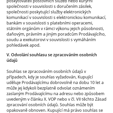
poskytovateli poštovních služeb nebo kurýrní
společnosti v souvislosti s doručením zásilek,
společnosti poskytující služby elektronických
komunikací v souvislosti s elektronickou komunikací,
bankám v souvislosti s platebními operacemi,
státním orgánům v rámci výkonu jejich působnosti,
daňovým, právním a jiným poradcům Prodávajícího,
soudu a exekutorovi v souvislosti s vymáháním
pohledávek apod.
V. Odvolání souhlasu se zpracováním osobních
údajů
Souhlas se zpracováním osobních údajů v
případech, kdy je souhlas vyžadován, Kupující
uděluje Prodávajícímu dobrovolně na dobu 10 let a
může jej kdykoli bezplatně odvolat oznámením
zaslaným Prodávajícímu na adresu nebo způsobem
uvedeným v článku X. VOP nebo v čl. VII těchto Zásad
zpracování osobních údajů. Souhlas může být
opakovaně obnoven. Kupující má právo souhlas se