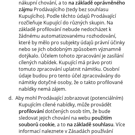
nákupní chování, a to
na základě oprávněného
zájmu
Prodávajícího (tedy bez souhlasu
Kupujícího). Podle těchto údajů Prodávající
rozčleňuje Kupující do různých skupin. Na
základě profilování nebude nedocházet k
žádnému automatizovanému rozhodování,
které by mělo pro subjekty údajů právní účinky
nebo se jich obdobným způsobem významně
dotýkalo. Účelem tohoto zpracování je zasílání
cílených nabídek. Kupující má právo proti
tomuto zpracování uplatnit námitku. Osobní
údaje budou pro tento účel zpracovávány do
námitky dotyčné osoby, že o takto profilované
nabídky nemá zájem.
Aby mohl Prodávající zobrazovat (potenciálním)
Kupujícím cílené nabídky, může provádět
profilování
dotčených osob tím, že bude
sledovat jejich chování na webu
použitím
souborů cookie
, a to
na základě souhlasu
. Více
informací naleznete v Zásadách používání