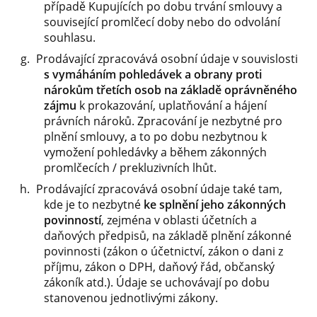
případě Kupujících po dobu trvání smlouvy a
související promlčecí doby nebo do odvolání
souhlasu.
Prodávající zpracovává osobní údaje v souvislosti
s vymáháním pohledávek a obrany proti
nárokům třetích osob na základě oprávněného
zájmu
k prokazování, uplatňování a hájení
právních nároků. Zpracování je nezbytné pro
plnění smlouvy, a to po dobu nezbytnou k
vymožení pohledávky a během zákonných
promlčecích / prekluzivních lhůt.
Prodávající zpracovává osobní údaje také tam,
kde je to nezbytné
ke splnění jeho zákonných
povinností
, zejména v oblasti účetních a
daňových předpisů, na základě plnění zákonné
povinnosti (zákon o účetnictví, zákon o dani z
příjmu, zákon o DPH, daňový řád, občanský
zákoník atd.). Údaje se uchovávají po dobu
stanovenou jednotlivými zákony.