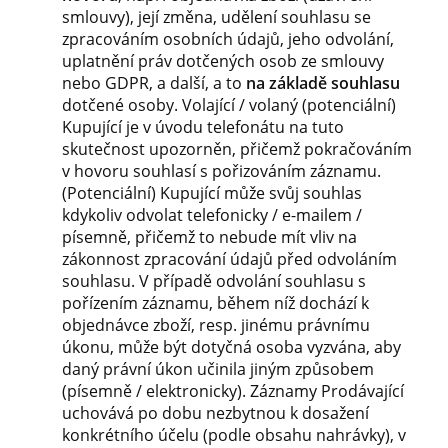
smlouvy), její změna, udělení souhlasu se
zpracováním osobních údajů, jeho odvolání,
uplatnění práv dotčených osob ze smlouvy
nebo GDPR, a další, a to
na základě souhlasu
dotčené osoby. Volající / volaný (potenciální)
Kupující je v úvodu telefonátu na tuto
skutečnost upozorněn, přičemž pokračováním
v hovoru souhlasí s pořizováním záznamu.
(Potenciální) Kupující může svůj souhlas
kdykoliv odvolat telefonicky / e-mailem /
písemně, přičemž to nebude mít vliv na
zákonnost zpracování údajů před odvoláním
souhlasu. V případě odvolání souhlasu s
pořízením záznamu, během níž dochází k
objednávce zboží, resp. jinému právnímu
úkonu, může být dotyčná osoba vyzvána, aby
daný právní úkon učinila jiným způsobem
(písemně / elektronicky). Záznamy Prodávající
uchovává po dobu nezbytnou k dosažení
konkrétního účelu (podle obsahu nahrávky), v