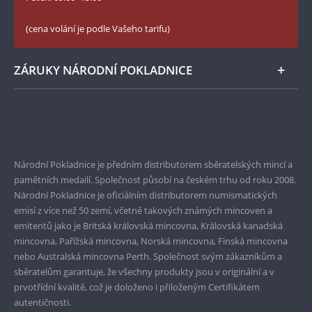
České puncovní značky
LinkedIn Národní Pokladnice
(cena volání je podle Vašeho tarifu)
Zásady používání souborů cookie
Instagram Národní Pokladnice
ZÁRUKY NÁRODNÍ POKLADNICE
Bezpečné nákupy
Prvotřídní servis
Garance nejvyšší kvality
Národní Pokladnice je předním distributorem sběratelských mincí a
pamětních medailí. Společnost působí na českém trhu od roku 2008.
Pouze originální produkty
Národní Pokladnice je oficiálním distributorem numismatických
emisí z více než 50 zemí, včetně takových známých mincoven a
emitentů jako je Britská královská mincovna, Královská kanadská
mincovna, Pařížská mincovna, Norská mincovna, Finská mincovna
nebo Australská mincovna Perth. Společnost svým zákazníkům a
sběratelům garantuje, že všechny produkty jsou v originální a v
prvotřídní kvalitě, což je doloženo i přiloženým Certifikátem
autentičnosti.