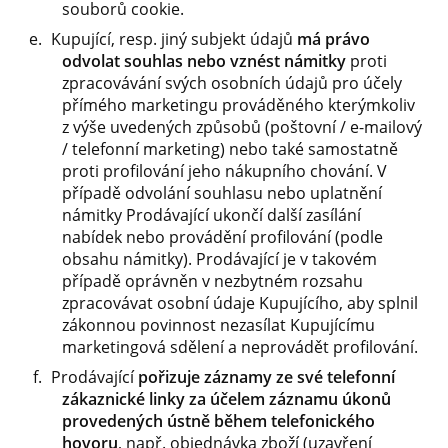
souborů cookie.
Kupující, resp. jiný subjekt údajů
má právo
odvolat souhlas nebo vznést námitky
proti
zpracovávání svých osobních údajů pro účely
přímého marketingu prováděného kterýmkoliv
z výše uvedených způsobů (poštovní / e-mailový
/ telefonní marketing) nebo také samostatně
proti profilování jeho nákupního chování. V
případě odvolání souhlasu nebo uplatnění
námitky Prodávající ukončí další zasílání
nabídek nebo provádění profilování (podle
obsahu námitky). Prodávající je v takovém
případě oprávněn v nezbytném rozsahu
zpracovávat osobní údaje Kupujícího, aby splnil
zákonnou povinnost nezasílat Kupujícímu
marketingová sdělení a neprovádět profilování.
Prodávající
pořizuje záznamy ze své telefonní
zákaznické linky za účelem záznamu úkonů
provedených ústně během telefonického
hovoru
, např. objednávka zboží (uzavření