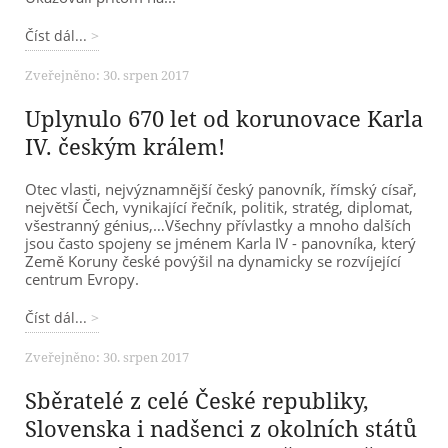
Číst dál...
Zveřejněno: 30. srpen 2017
Uplynulo 670 let od korunovace Karla
IV. českým králem!
Otec vlasti, nejvýznamnější český panovník, římský císař,
největší Čech, vynikající řečník, politik, stratég, diplomat,
všestranný génius,…Všechny přívlastky a mnoho dalších
jsou často spojeny se jménem Karla IV - panovníka, který
Země Koruny české povýšil na dynamicky se rozvíjející
centrum Evropy.
Číst dál...
Zveřejněno: 30. srpen 2017
Sběratelé z celé České republiky,
Slovenska i nadšenci z okolních států