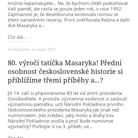
možná nepamatujete… Ne, že bychom chtěli podceňovat
Vaši paměť, ale razila se pouze jeden rok, v roce 1992.
Zajímavostí je, že desetikoruna existovala rovnou se
třemi variantními reversy. První zvěčňovala Rašína a další
dvě Masaryka a...
Číst dál...
Zveřejněno: 4. srpen 2017
80. výročí tatíčka Masaryka! Přední
osobnost československé historie si
přiblížíme třemi příběhy a...?
Již 14. září si připomeneme 80 let od úmrtí prezidenta
Osvoboditele. A protože, významná osobnost si zaslouží
významnou památku, uctí Národní Pokladnice prvního
československého prezidenta Masaryka jak jinak než
numismatem. Jste zvědaví, jaký motiv a drahý kov
Národní Pokladnice zvolila a proč bude numismat
výjimečný? Počkejte si na 3. příběh, ve...