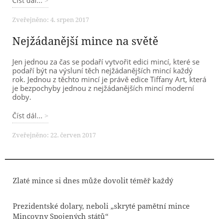
Číst dál...
Zveřejněno: 4. srpen 2017
Nejžádanější mince na světě
Jen jednou za čas se podaří vytvořit edici mincí, které se
podaří být na výsluní těch nejžádanějších mincí každý
rok. Jednou z těchto mincí je právě edice Tiffany Art, která
je bezpochyby jednou z nejžádanějších mincí moderní
doby.
Číst dál...
Zveřejněno: 22. červen 2017
Zlaté mince si dnes může dovolit téměř každý
Prezidentské dolary, neboli „skryté pamětní mince
Mincovny Spojených států“