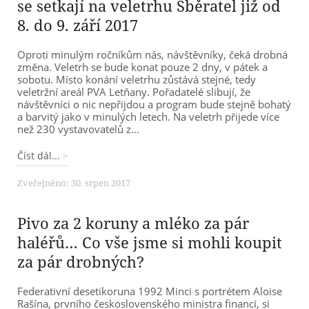
se setkají na veletrhu Sběratel již od
8. do 9. září 2017
Oproti minulým ročníkům nás, návštěvníky, čeká drobná
změna. Veletrh se bude konat pouze 2 dny, v pátek a
sobotu. Místo konání veletrhu zůstává stejné, tedy
veletržní areál PVA Letňany. Pořadatelé slibují, že
návštěvníci o nic nepřijdou a program bude stejně bohatý
a barvitý jako v minulých letech. Na veletrh přijede více
než 230 vystavovatelů z...
Číst dál...
Zveřejněno: 30. srpen 2017
Pivo za 2 koruny a mléko za pár
haléřů… Co vše jsme si mohli koupit
za pár drobných?
Federativní desetikoruna 1992 Minci s portrétem Aloise
Rašína, prvního československého ministra financí, si