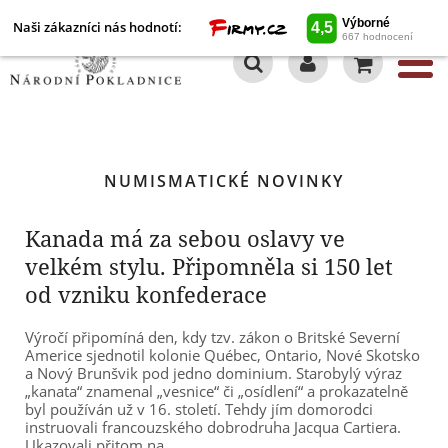
Naši zákazníci nás hodnotí:
0
NUMISMATICKÉ NOVINKY
Kanada má za sebou oslavy ve
velkém stylu. Připomněla si 150 let
od vzniku konfederace
Výročí připomíná den, kdy tzv. zákon o Britské Severní
Americe sjednotil kolonie Québec, Ontario, Nové Skotsko
a Nový Brunšvik pod jedno dominium. Starobylý výraz
„kanata“ znamenal „vesnice“ či „osídlení“ a prokazatelně
byl používán už v 16. století. Tehdy jím domorodci
instruovali francouzského dobrodruha Jacqua Cartiera.
Ukazovali přitom na...