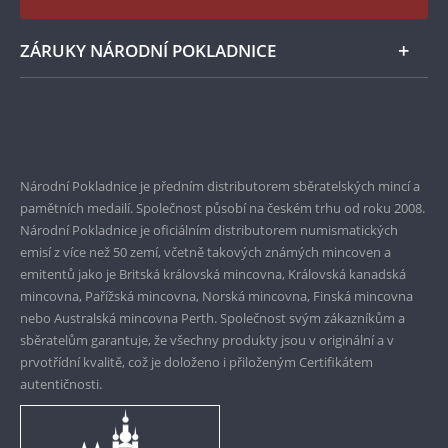
Instagram Národní Pokladnice
ZÁRUKY NÁRODNÍ POKLADNICE
Bezpečné nákupy
Prvotřídní servis
Garance nejvyšší kvality
Národní Pokladnice je předním distributorem sběratelských mincí a
pamětních medailí. Společnost působí na českém trhu od roku 2008.
Pouze originální produkty
Národní Pokladnice je oficiálním distributorem numismatických
emisí z více než 50 zemí, včetně takových známých mincoven a
emitentů jako je Britská královská mincovna, Královská kanadská
mincovna, Pařížská mincovna, Norská mincovna, Finská mincovna
nebo Australská mincovna Perth. Společnost svým zákazníkům a
sběratelům garantuje, že všechny produkty jsou v originální a v
prvotřídní kvalitě, což je doloženo i přiloženým Certifikátem
autentičnosti.