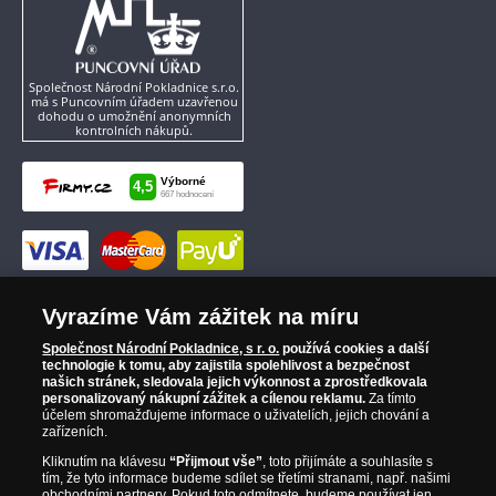
Společnost Národní Pokladnice s.r.o.
má s Puncovním úřadem uzavřenou
dohodu o umožnění anonymních
kontrolních nákupů.
Vyrazíme Vám zážitek na míru
Společnost Národní Pokladnice, s r. o.
používá cookies a další
technologie k tomu, aby zajistila spolehlivost a bezpečnost
našich stránek, sledovala jejich výkonnost a zprostředkovala
personalizovaný nákupní zážitek a cílenou reklamu.
Za tímto
účelem shromažďujeme informace o uživatelích, jejich chování a
zařízeních.
Kliknutím na klávesu
“Přijmout vše”
, toto přijímáte a souhlasíte s
tím, že tyto informace budeme sdílet se třetími stranami, např. našimi
obchodními partnery. Pokud toto odmítnete, budeme používat jen