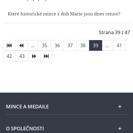
Které historické mince z dob Marie jsou dnes cenné?
Strana 39 z 47
...
35
36
37
38
39
...
41
42
43
MINCE A MEDAILE
E-shop
O SPOLEČNOSTI