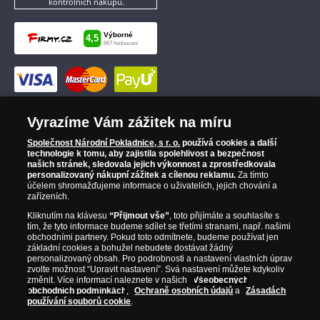
kontrolních nákupů.
Vyrazíme Vám zážitek na míru
Společnost Národní Pokladnice, s r. o.
používá cookies a další
technologie k tomu, aby zajistila spolehlivost a bezpečnost
našich stránek, sledovala jejich výkonnost a zprostředkovala
personalizovaný nákupní zážitek a cílenou reklamu.
Za tímto
účelem shromažďujeme informace o uživatelích, jejich chování a
zařízeních.
Kliknutím na klávesu
“Přijmout vše”
, toto přijímáte a souhlasíte s
tím, že tyto informace budeme sdílet se třetími stranami, např. našimi
obchodními partnery. Pokud toto odmítnete, budeme používat jen
základní cookies a bohužel nebudete dostávat žádný
personalizovaný obsah. Pro podrobnosti a nastavení vlastních úprav
zvolte možnost “Upravit nastavení”. Svá nastavení můžete kdykoliv
změnit. Více informací naleznete v našich
Všeobecných
obchodních podmínkách
,
Ochraně osobních údajů
a
Zásadách
používání souborů cookie
.