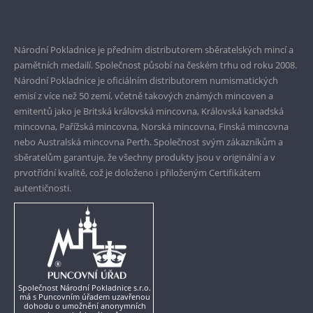
Bezpečné nákupy
Prvotřídní servis
Garance nejvyšší kvality
Národní Pokladnice je předním distributorem sběratelských mincí a
pamětních medailí. Společnost působí na českém trhu od roku 2008.
Pouze originální produkty
Národní Pokladnice je oficiálním distributorem numismatických
emisí z více než 50 zemí, včetně takových známých mincoven a
emitentů jako je Britská královská mincovna, Královská kanadská
mincovna, Pařížská mincovna, Norská mincovna, Finská mincovna
nebo Australská mincovna Perth. Společnost svým zákazníkům a
sběratelům garantuje, že všechny produkty jsou v originální a v
prvotřídní kvalitě, což je doloženo i přiloženým Certifikátem
autentičnosti.
Společnost Národní Pokladnice s.r.o.
má s Puncovním úřadem uzavřenou
dohodu o umožnění anonymních