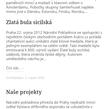
pamětních mincí a medailí s hlavním sídlem v
Amsterdamu. Pobočky skupiny Samlerhuset najdete
mimo jiné v Dánsku, Estonsku, Finsku, Norsku,...
Zlatá bula sicilská
Praha 22. srpna 2012 Národní Pokladnice ve spolupráci s
největším českým obchodním portálem Aukro.cz pořádá
charitativní aukci unikátní zlaté kilové medaile, která je
jediným exemplářem na celém světě. Tato medaile byla
emitovaná k 800. výročí vydání Zlaté buly sicilské,
události, která změnila české dějiny. Autorem
uměleckého návrhu je...
Číst dál...
Zveřejněno: 2. srpen 2016
Naše projekty
Národní pokladnice přivezla do Prahy nejdražší minci
světa! Výstava stříbrného exponátu se uskutečnila v