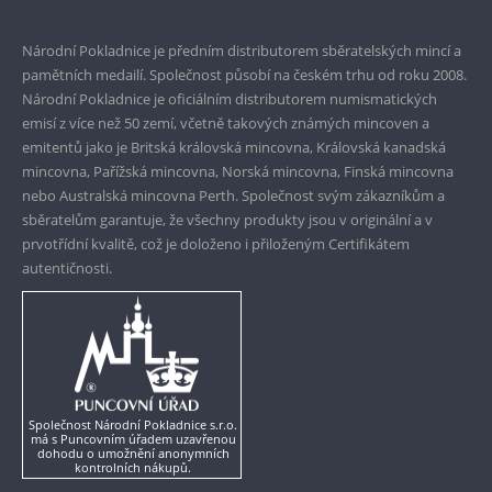
Prvotřídní servis
Garance nejvyšší kvality
Národní Pokladnice je předním distributorem sběratelských mincí a
pamětních medailí. Společnost působí na českém trhu od roku 2008.
Pouze originální produkty
Národní Pokladnice je oficiálním distributorem numismatických
emisí z více než 50 zemí, včetně takových známých mincoven a
emitentů jako je Britská královská mincovna, Královská kanadská
mincovna, Pařížská mincovna, Norská mincovna, Finská mincovna
nebo Australská mincovna Perth. Společnost svým zákazníkům a
sběratelům garantuje, že všechny produkty jsou v originální a v
prvotřídní kvalitě, což je doloženo i přiloženým Certifikátem
autentičnosti.
Společnost Národní Pokladnice s.r.o.
má s Puncovním úřadem uzavřenou
dohodu o umožnění anonymních
kontrolních nákupů.