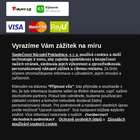
Vyrazíme Vám zážitek na míru
Společnost Národní Pokladnice, s r. o.
používá cookies a další
technologie k tomu, aby zajistila spolehlivost a bezpečnost
našich stránek, sledovala jejich výkonnost a zprostředkovala
personalizovaný nákupní zážitek a cílenou reklamu.
Za tímto
účelem shromažďujeme informace o uživatelích, jejich chování a
zařízeních.
Kliknutím na klávesu
“Přijmout vše”
, toto přijímáte a souhlasíte s
tím, že tyto informace budeme sdílet se třetími stranami, např. našimi
obchodními partnery. Pokud toto odmítnete, budeme používat jen
základní cookies a bohužel nebudete dostávat žádný
personalizovaný obsah. Pro podrobnosti a nastavení vlastních úprav
zvolte možnost “Upravit nastavení”. Svá nastavení můžete kdykoliv
změnit. Více informací naleznete v našich
Všeobecných
obchodních podmínkách
,
Ochraně osobních údajů
a
Zásadách
používání souborů cookie
.