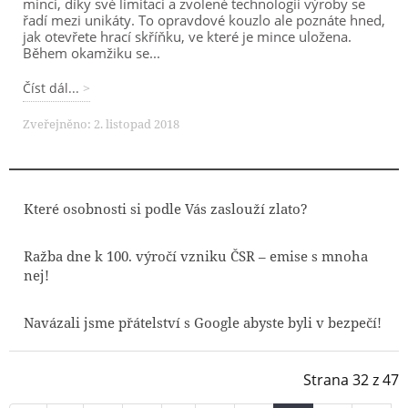
minci, díky své limitaci a zvolené technologii výroby se
řadí mezi unikáty. To opravdové kouzlo ale poznáte hned,
jak otevřete hrací skříňku, ve které je mince uložena.
Během okamžiku se...
Číst dál...
Zveřejněno: 2. listopad 2018
Které osobnosti si podle Vás zaslouží zlato?
Ražba dne k 100. výročí vzniku ČSR – emise s mnoha
nej!
Navázali jsme přátelství s Google abyste byli v bezpečí!
Strana 32 z 47