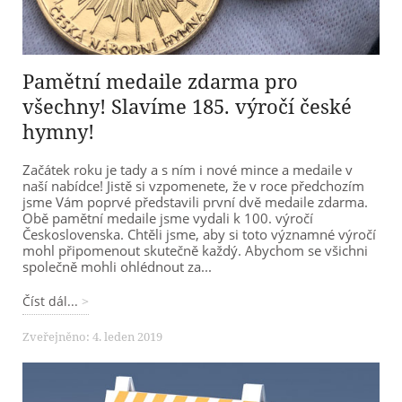
Pamětní medaile zdarma pro
všechny! Slavíme 185. výročí české
hymny!
Začátek roku je tady a s ním i nové mince a medaile v
naší nabídce! Jistě si vzpomenete, že v roce předchozím
jsme Vám poprvé představili první dvě medaile zdarma.
Obě pamětní medaile jsme vydali k 100. výročí
Československa. Chtěli jsme, aby si toto významné výročí
mohl připomenout skutečně každý. Abychom se všichni
společně mohli ohlédnout za...
Číst dál...
Zveřejněno: 4. leden 2019